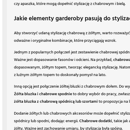
czy apaszka, które mogą dopełnić stylizację z chabrowym i bielą.
Jakie elementy garderoby pasują do styliza
Aby stworzyć udaną stylizację chabrową z żółtym, warto rozważy
odważne i oryginalne kombinacje, które przyciągają wzrok.
Jednym z popularnych połączeń jest zestawienie chabrowej spódni
Ważne jest dopasowanie fasonów i odcieni. Na przykład,
chabrowa
dopasowanym, żółtym topem, tworząc elegancką stylizację. Nato
z luźnym żółtym topem to doskonały pomysł na lato.
Inną opcją jest połączenie żółtej bluzki z chabrowym dołem. Do
Żółta bluzka i chabrowe spodnie
to dobry wybór do pracy, zwłaszc
żółta bluzka z chabrową spódnicą lub szortami
to propozycja na l
Dodanie żółtych lub chabrowych akcesoriów może dopełnić styliz
spódnicy lub spodni, dodając energii.
Chabrowe dodatki
, takie j
żółty. Ważne jest zachowanie umiaru, by stylizacja była spójna.