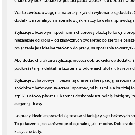
chabrowy look. Dodatki w postaci paska, apaszki lub biżuterii w od
Warto zwrócić uwagę na materiały, z jakich wykonane są dodatki. 
dodatki z naturalnych materiałów, jak len czy bawełna, sprawdzą s
Stylizacje z beżowymi spodniami i chabrową bluzką to kolejna pro
niezależnie od kroju – od klasycznych cygaretek po szerokie pala
połączenie jest idealne zarówno do pracy, na spotkania towarzyskie,
Aby dodać charakteru stylizacji, możesz dobrać ciekawe dodatki.
podkreśli talię, a delikatna biżuteria w odcieniach złota lub srebra 
Stylizacje z chabrowym i beżem są uniwersalne i pasują na rozmai
spódnicę z beżowym swetrem i sportowymi butami. Na bardziej fo
szpilki. Beżowy płaszcz lub trencz doskonale uzupełnią każdą styl
elegancji i klasy.
Do pracy idealnie sprawdzi się zestaw składający się z beżowych s
To połączenie jest zarówno profesjonalne, jak i modne. Dobierz do 
klasyczne buty.