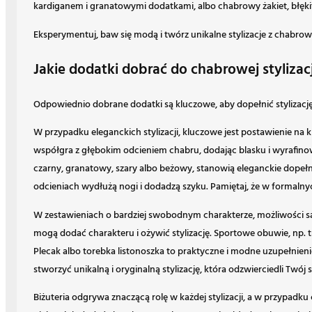
kardiganem i granatowymi dodatkami, albo chabrowy żakiet, błęki
Eksperymentuj, baw się modą i twórz unikalne stylizacje z chabro
Jakie dodatki dobrać do chabrowej stylizacj
Odpowiednio dobrane dodatki są kluczowe, aby dopełnić stylizacj
W przypadku eleganckich stylizacji, kluczowe jest postawienie na kl
współgra z głębokim odcieniem chabru, dodając blasku i wyrafino
czarny, granatowy, szary albo beżowy, stanowią eleganckie dopełni
odcieniach wydłużą nogi i dodadzą szyku. Pamiętaj, że w formalny
W zestawieniach o bardziej swobodnym charakterze, możliwości są 
mogą dodać charakteru i ożywić stylizację. Sportowe obuwie, np. t
Plecak albo torebka listonoszka to praktyczne i modne uzupełnien
stworzyć unikalną i oryginalną stylizację, która odzwierciedli Twój s
Biżuteria odgrywa znaczącą rolę w każdej stylizacji, a w przypadk