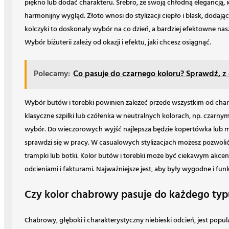
piękno lub dodać charakteru. Srebro, ze swoją chłodną elegancją, 
harmonijny wygląd. Złoto wnosi do stylizacji ciepło i blask, dodają
kolczyki to doskonały wybór na co dzień, a bardziej efektowne nasz
Wybór biżuterii zależy od okazji i efektu, jaki chcesz osiągnąć.
Polecamy:
Co pasuje do czarnego koloru? Sprawdź, z
Wybór butów i torebki powinien zależeć przede wszystkim od charak
klasyczne szpilki lub czółenka w neutralnych kolorach, np. czar
wybór. Do wieczorowych wyjść najlepsza będzie kopertówka lub ma
sprawdzi się w pracy. W casualowych stylizacjach możesz pozwolić
trampki lub botki. Kolor butów i torebki może być ciekawym akc
odcieniami i fakturami. Najważniejsze jest, aby były wygodne i fun
Czy kolor chabrowy pasuje do każdego ty
Chabrowy, głęboki i charakterystyczny niebieski odcień, jest popu