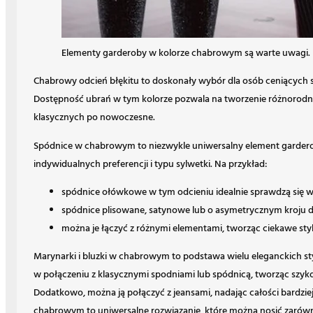
Elementy garderoby w kolorze chabrowym są warte uwagi.
Chabrowy odcień błękitu to doskonały wybór dla osób ceniących s
Dostępność ubrań w tym kolorze pozwala na tworzenie różnorodny
klasycznych po nowoczesne.
Spódnice w chabrowym to niezwykle uniwersalny element garderoby
indywidualnych preferencji i typu sylwetki. Na przykład:
spódnice ołówkowe w tym odcieniu idealnie sprawdzą się w b
spódnice plisowane, satynowe lub o asymetrycznym kroju dod
można je łączyć z różnymi elementami, tworząc ciekawe styl
Marynarki i bluzki w chabrowym to podstawa wielu eleganckich styl
w połączeniu z klasycznymi spodniami lub spódnicą, tworząc szyko
Dodatkowo, można ją połączyć z jeansami, nadając całości bardziej
chabrowym to uniwersalne rozwiązanie, które można nosić zarówno 