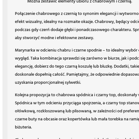
Można zestawić elementy ubioru z chabrowym i czernią.
Połączenie chabrowego z czernią to synonim elegancji i wytwornoś
efekt wizualny, idealny na rozmaite okazje. Chabrowy, będący odcie
podczas gdy czerń dodaje głębi i ponadczasowego charakteru. Sp
aby stworzyć modne i efektowne zestawy.
Marynarka w odcieniu chabru i czarne spodnie – to idealny wybór 
wygląd. Taka kombinacja sprawdzi się zarówno w biurze, jak i podcz
elegancję, dobierz do tego czarną koszulę lub bluzkę. Dodatki, takie 
doskonale dopełnią całość. Pamiętajmy, że odpowiednie dopasowani
uzyskania proporcjonalnej sylwetki.
Kolejna propozycja to chabrowa spódnica i czarny top, doskonały 
Spódnica w tym odcieniu przyciąga spojrzenia, a czarny top stanow
ołówkową, rozkloszowaną lub plisowaną, w zależności od preferenc
czarne buty na obcasie oraz kopertówka lub mała torebka na ramię. 
biżuteria.