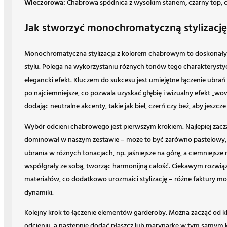
Wieczorowa:
Chabrowa spódnica z wysokim stanem, czarny top, cz
Jak stworzyć monochromatyczną stylizacj
Monochromatyczna stylizacja z kolorem chabrowym to doskonały s
stylu. Polega na wykorzystaniu różnych tonów tego charakterystyc
elegancki efekt. Kluczem do sukcesu jest umiejętne łączenie ubrań
po najciemniejsze, co pozwala uzyskać głębię i wizualny efekt „w
dodając neutralne akcenty, takie jak biel, czerń czy beż, aby jeszcz
Wybór odcieni chabrowego jest pierwszym krokiem. Najlepiej zac
dominował w naszym zestawie – może to być zarówno pastelowy, j
ubrania w różnych tonacjach, np. jaśniejsze na górę, a ciemniejsze n
współgrały ze sobą, tworząc harmonijną całość. Ciekawym rozwią
materiałów, co dodatkowo urozmaici stylizację – różne faktury mog
dynamiki.
Kolejny krok to łączenie elementów garderoby. Można zacząć od kla
odcieniu, a następnie dodać płaszcz lub marynarkę w tym samym k