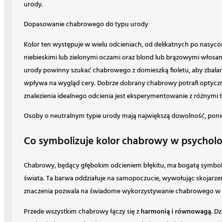
urody.
Dopasowanie chabrowego do typu urody
Kolor ten występuje w wielu odcieniach, od delikatnych po nasycon
niebieskimi lub zielonymi oczami oraz blond lub brązowymi włosami
urody powinny szukać chabrowego z domieszką fioletu, aby zbalanso
wpływa na wygląd cery. Dobrze dobrany chabrowy potrafi optycznie
znalezienia idealnego odcienia jest eksperymentowanie z różnymi 
Osoby o neutralnym typie urody mają największą dowolność, ponie
Co symbolizuje kolor chabrowy w psycholog
Chabrowy, będący głębokim odcieniem błękitu, ma bogatą symboli
świata. Ta barwa oddziałuje na samopoczucie, wywołując skojarze
znaczenia pozwala na świadome wykorzystywanie chabrowego w wie
Przede wszystkim chabrowy łączy się z
harmonią i równowagą
. D