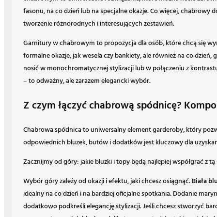
fasonu, na co dzień lub na specjalne okazje. Co więcej, chabrowy
tworzenie różnorodnych i interesujących zestawień.
Garnitury w chabrowym to propozycja dla osób, które chcą się wy
formalne okazje, jak wesela czy bankiety, ale również na co dzie
nosić w monochromatycznej stylizacji lub w połączeniu z kontras
– to odważny, ale zarazem elegancki wybór.
Z czym łączyć chabrową spódnicę? Komponuj
Chabrowa spódnica to uniwersalny element garderoby, który pozwa
odpowiednich bluzek, butów i dodatków jest kluczowy dla uzyska
Zacznijmy od góry: jakie bluzki i topy będą najlepiej współgrać z t
Wybór góry zależy od okazji i efektu, jaki chcesz osiągnąć.
Biała bl
idealny na co dzień i na bardziej oficjalne spotkania. Dodanie mar
dodatkowo podkreśli elegancję stylizacji. Jeśli chcesz stworzyć b