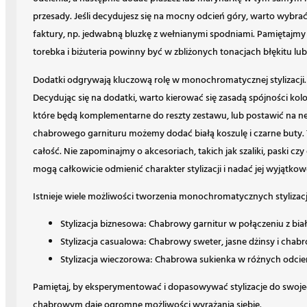
przesady. Jeśli decydujesz się na mocny odcień góry, warto wybrać 
faktury, np. jedwabną bluzkę z wełnianymi spodniami. Pamiętajmy 
torebka i biżuteria powinny być w zbliżonych tonacjach błękitu lub 
Dodatki odgrywają kluczową rolę w monochromatycznej stylizacji. 
Decydując się na dodatki, warto kierować się zasadą spójności k
które będą komplementarne do reszty zestawu, lub postawić na neu
chabrowego garnituru możemy dodać białą koszulę i czarne buty. 
całość. Nie zapominajmy o akcesoriach, takich jak szaliki, paski 
mogą całkowicie odmienić charakter stylizacji i nadać jej wyjątko
Istnieje wiele możliwości tworzenia monochromatycznych stylizacji
Stylizacja biznesowa: Chabrowy garnitur w połączeniu z białą
Stylizacja casualowa: Chabrowy sweter, jasne dżinsy i chab
Stylizacja wieczorowa: Chabrowa sukienka w różnych odcie
Pamiętaj, by eksperymentować i dopasowywać stylizacje do swojeg
chabrowym daje ogromne możliwości wyrażania siebie.