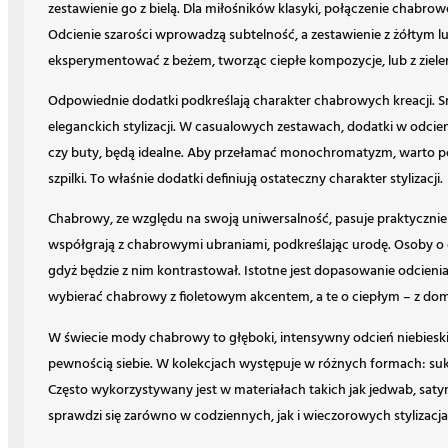
zestawienie go z bielą. Dla miłośników klasyki, połączenie chabrow
Odcienie szarości wprowadzą subtelność, a zestawienie z żółty
eksperymentować z beżem, tworząc ciepłe kompozycje, lub z zielen
Odpowiednie dodatki podkreślają charakter chabrowych kreacji. Sr
eleganckich stylizacji. W casualowych zestawach, dodatki w odcieniac
czy buty, będą idealne. Aby przełamać monochromatyzm, warto pos
szpilki. To właśnie dodatki definiują ostateczny charakter stylizacji.
Chabrowy, ze względu na swoją uniwersalność, pasuje praktycznie 
współgrają z chabrowymi ubraniami, podkreślając urodę. Osoby o c
gdyż będzie z nim kontrastował. Istotne jest dopasowanie odcien
wybierać chabrowy z fioletowym akcentem, a te o ciepłym – z dom
W świecie mody chabrowy to głęboki, intensywny odcień niebieski
pewnością siebie. W kolekcjach występuje w różnych formach: suk
Często wykorzystywany jest w materiałach takich jak jedwab, saty
sprawdzi się zarówno w codziennych, jak i wieczorowych stylizacja