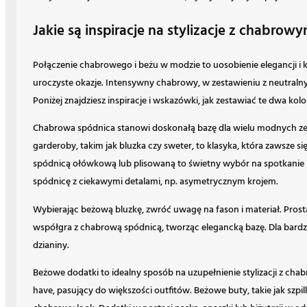
Jakie są inspiracje na stylizacje z chabro
Połączenie chabrowego i beżu w modzie to uosobienie elegancji i kla
uroczyste okazje. Intensywny chabrowy, w zestawieniu z neutraln
Poniżej znajdziesz inspiracje i wskazówki, jak zestawiać te dwa kolo
Chabrowa spódnica stanowi doskonałą bazę dla wielu modnych ze
garderoby, takim jak bluzka czy sweter, to klasyka, która zawsze 
spódnicą ołówkową lub plisowaną to świetny wybór na spotkanie
spódnicę z ciekawymi detalami, np. asymetrycznym krojem.
Wybierając beżową bluzkę, zwróć uwagę na fason i materiał. Prost
współgra z chabrową spódnicą, tworząc elegancką bazę. Dla bardzie
dzianiny.
Beżowe dodatki to idealny sposób na uzupełnienie stylizacji z ch
have, pasujący do większości outfitów. Beżowe buty, takie jak szpil