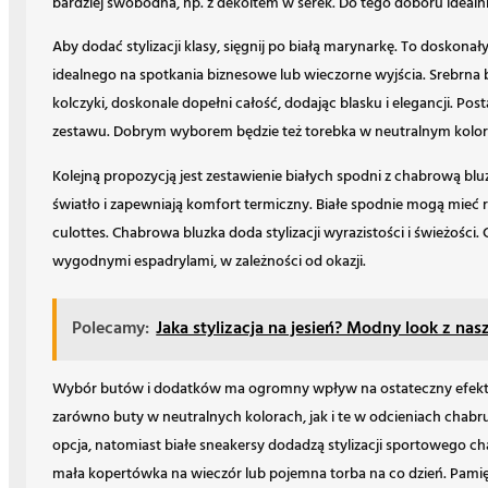
bardziej swobodna, np. z dekoltem w serek. Do tego doboru idealni
Aby dodać stylizacji klasy, sięgnij po białą marynarkę. To doskona
idealnego na spotkania biznesowe lub wieczorne wyjścia. Srebrna biż
kolczyki, doskonale dopełni całość, dodając blasku i elegancji. Po
zestawu. Dobrym wyborem będzie też torebka w neutralnym kolor
Kolejną propozycją jest zestawienie białych spodni z chabrową bluz
światło i zapewniają komfort termiczny. Białe spodnie mogą mieć
culottes. Chabrowa bluzka doda stylizacji wyrazistości i świeżości
wygodnymi espadrylami, w zależności od okazji.
Polecamy:
Jaka stylizacja na jesień? Modny look z na
Wybór butów i dodatków ma ogromny wpływ na ostateczny efekt st
zarówno buty w neutralnych kolorach, jak i te w odcieniach chabru
opcja, natomiast białe sneakersy dodadzą stylizacji sportowego 
mała kopertówka na wieczór lub pojemna torba na co dzień. Pami