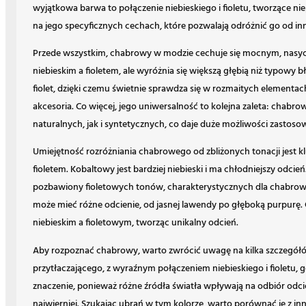
wyjątkowa barwa to połączenie niebieskiego i fioletu, tworzące n
na jego specyficznych cechach, które pozwalają odróżnić go od in
Przede wszystkim, chabrowy w modzie cechuje się mocnym, nasyc
niebieskim a fioletem, ale wyróżnia się większą głębią niż typowy b
fiolet, dzięki czemu świetnie sprawdza się w rozmaitych elementac
akcesoria. Co więcej, jego uniwersalność to kolejna zaleta: chabr
naturalnych, jak i syntetycznych, co daje duże możliwości zastoso
Umiejętność rozróżniania chabrowego od zbliżonych tonacji jest k
fioletem. Kobaltowy jest bardziej niebieski i ma chłodniejszy odcień
pozbawiony fioletowych tonów, charakterystycznych dla chabrowego.
może mieć różne odcienie, od jasnej lawendy po głęboką purpurę.
niebieskim a fioletowym, tworząc unikalny odcień.
Aby rozpoznać chabrowy, warto zwrócić uwagę na kilka szczegółó
przytłaczającego, z wyraźnym połączeniem niebieskiego i fioletu, 
znaczenie, ponieważ różne źródła światła wpływają na odbiór odci
najwierniej. Szukając ubrań w tym kolorze, warto porównać je z in