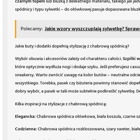
czarnym topem
lub bluzką z delikatnego materiału, takiego jak j
spódnicy i typu sylwetki – do ołówkowej pasuje dopasowana bluzk
Polecamy:
Jakie wzory wyszczuplają sylwetkę? Spraw
Jakie buty i dodatki dopełnią stylizację z chabrową spódnicą?
Wybór obuwia i akcesoriów zależy od charakteru całości.
Szpilki 
które optycznie wydłuża nogi i dodaje szyku. Jeśli preferujesz casu
sneakersy. Warto zwrócić uwagę na kolor butów – neutralne odcienie
wszystkiego. Torebka, pasek czy biżuteria powinny stanowić dopełn
dobry wybór, a pasek w talii może subtelnie podkreślić sylwetkę. De
Kilka inspiracji na stylizacje z chabrową spódnicą:
Elegancka:
Chabrowa spódnica ołówkowa, biała koszula, czarne szp
Codzienna:
Chabrowa spódnica rozkloszowana, szary sweter, białe 