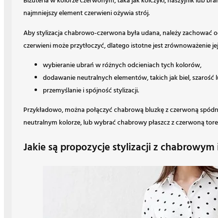
Biżuteria w kolorze czerwonym, taka jak kolczyki, naszyjnik lub br
najmniejszy element czerwieni ożywia strój.
Aby stylizacja chabrowo-czerwona była udana, należy zachować o
czerwieni może przytłoczyć, dlatego istotne jest zrównoważenie 
wybieranie ubrań w różnych odcieniach tych kolorów,
dodawanie neutralnych elementów, takich jak biel, szarość l
przemyślanie i spójność stylizacji.
Przykładowo, można połączyć chabrową bluzkę z czerwoną spódnic
neutralnym kolorze, lub wybrać chabrowy płaszcz z czerwoną toreb
Jakie są propozycje stylizacji z chabrowym i