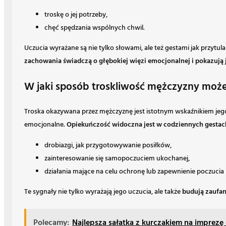
troskę o jej potrzeby,
chęć spędzania wspólnych chwil.
Uczucia wyrażane są nie tylko słowami, ale też gestami jak przytul
zachowania świadczą o głębokiej więzi emocjonalnej i pokazują 
W jaki sposób troskliwość mężczyzny może
Troska okazywana przez mężczyznę jest istotnym wskaźnikiem jego
emocjonalne.
Opiekuńczość widoczna jest w codziennych gestach,
drobiazgi, jak przygotowywanie posiłków,
zainteresowanie się samopoczuciem ukochanej,
działania mające na celu ochronę lub zapewnienie poczucia
Te sygnały nie tylko wyrażają jego uczucia, ale także
budują zaufan
Polecamy:
Najlepsza sałatka z kurczakiem na imprezę