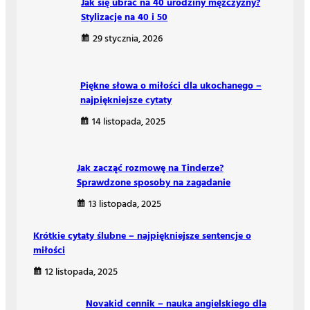
Jak się ubrać na 40 urodziny mężczyzny?
Stylizacje na 40 i 50
29 stycznia, 2026
Piękne słowa o miłości dla ukochanego –
najpiękniejsze cytaty
14 listopada, 2025
Jak zacząć rozmowę na Tinderze?
Sprawdzone sposoby na zagadanie
13 listopada, 2025
Krótkie cytaty ślubne – najpiękniejsze sentencje o
miłości
12 listopada, 2025
Novakid cennik – nauka angielskiego dla