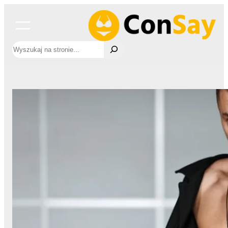
Przejdź
do
treści
Szukaj