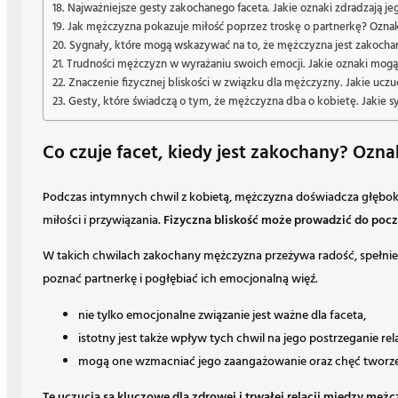
Najważniejsze gesty zakochanego faceta. Jakie oznaki zdradzają je
Jak mężczyzna pokazuje miłość poprzez troskę o partnerkę? Oznaki
Sygnały, które mogą wskazywać na to, że mężczyzna jest zakocha
Trudności mężczyzn w wyrażaniu swoich emocji. Jakie oznaki mogą
Znaczenie fizycznej bliskości w związku dla mężczyzny. Jakie uczu
Gesty, które świadczą o tym, że mężczyzna dba o kobietę. Jakie 
Co czuje facet, kiedy jest zakochany? Ozn
Podczas intymnych chwil z kobietą, mężczyzna doświadcza głębokie
miłości i przywiązania.
Fizyczna bliskość może prowadzić do poczu
W takich chwilach zakochany mężczyzna przeżywa radość, spełnien
poznać partnerkę i pogłębiać ich emocjonalną więź.
nie tylko emocjonalne związanie jest ważne dla faceta,
istotny jest także wpływ tych chwil na jego postrzeganie rela
mogą one wzmacniać jego zaangażowanie oraz chęć tworzeni
Te uczucia są kluczowe dla zdrowej i trwałej relacji między mężc