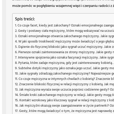
może pomóc w pogłębieniu wzajemnej więzi i czerpaniu radości z 
Spis treści:
Co czuje facet, kiedy jest zakochany? Oznaki emocjonalnego zaanga
Gesty i postawy ciała mężczyzny, które mogą wskazywać na uczuci
Oznaki emocjonalnego otwarcia zakochanego mężczyzny. Jakie sygn
W jaki sposób troskliwość mężczyzny może świadczyć o jego głębs
Dążenie do fizycznej bliskości jako sygnał uczuć mężczyzny. Jakie 
Pierwsze oznaki zainteresowania ze strony mężczyzny. Jakie gesty
Intensywne spojrzenia jako oznaka fascynacji mężczyzny. Jakie syg
Pytania, które zadaje mężczyzna, gdy jest zainteresowany kobietą. 
Subtelne dotyki mężczyzny jako oznaka jego uczuć. Jakie gesty m
Jakie sygnały zdradzają zakochanego mężczyznę? Najważniejsze g
Co czuje mężczyzna w intymnych chwilach z kobietą? Znaczenie blisk
Znaczenie bliskości fizycznej w relacji mężczyzny z kobietą. Jak
Jak mężczyzna wyraża swoje uczucia poprzez codzienne gesty? Ozn
Śmiałe kroki zakochanego mężczyzny w relacji. Jakie gesty mogą ś
Kontakt wzrokowy jako kluczowy sygnał w relacji mężczyzny z kob
Jak mężczyźni okazują swoje zaangażowanie w życie partnerki? Ozna
Gesty, które mogą świadczyć o tym, że mężczyzna jest naprawdę z