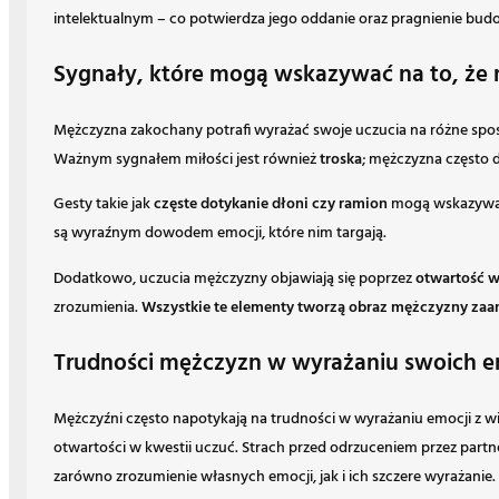
intelektualnym – co potwierdza jego oddanie oraz pragnienie bud
Sygnały, które mogą wskazywać na to, że 
Mężczyzna zakochany potrafi wyrażać swoje uczucia na różne spos
Ważnym sygnałem miłości jest również
troska
; mężczyzna często d
Gesty takie jak
częste dotykanie dłoni czy ramion
mogą wskazywać
są wyraźnym dowodem emocji, które nim targają.
Dodatkowo, uczucia mężczyzny objawiają się poprzez
otwartość 
zrozumienia.
Wszystkie te elementy tworzą obraz mężczyzny zaa
Trudności mężczyzn w wyrażaniu swoich em
Mężczyźni często napotykają na trudności w wyrażaniu emocji z wie
otwartości w kwestii uczuć. Strach przed odrzuceniem przez partn
zarówno zrozumienie własnych emocji, jak i ich szczere wyrażanie.