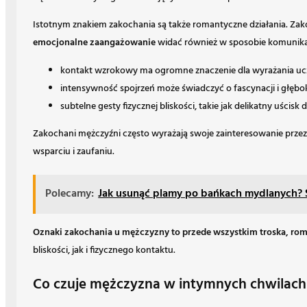
Istotnym znakiem zakochania są także romantyczne działania. Zako
emocjonalne zaangażowanie
widać również w sposobie komunikacji
kontakt wzrokowy ma ogromne znaczenie dla wyrażania uc
intensywność spojrzeń może świadczyć o fascynacji i głębok
subtelne gesty fizycznej bliskości, takie jak delikatny uści
Zakochani mężczyźni często wyrażają swoje zainteresowanie prze
wsparciu i zaufaniu.
Polecamy:
Jak usunąć plamy po bańkach mydlanych?
Oznaki zakochania u mężczyzny to przede wszystkim troska, ro
bliskości, jak i fizycznego kontaktu.
Co czuje mężczyzna w intymnych chwilach z 