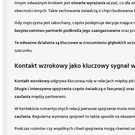
Innym odważnym krokiem jest
otwarte wyrażanie uczuć
, co dla 
obecności innych. Takie zachowania świadczą o chęci budowania bl
Gdy mężczyzna jest zakochany, często podejmuje decyzje mające n
bezpieczeństwo partnerki podkreśla jego zaangażowanie
oraz pr
Te odważne działania są kluczowe w zrozumieniu głębokich uc
szacunku.
Kontakt wzrokowy jako kluczowy sygnał w 
Kontakt wzrokowy
odgrywa kluczową rolę w relacjach między płc
Długie i intensywne spojrzenia często świadczą o fascynacji o
zaufania
między partnerami.
W kontekście romantycznych relacji pierwsze spojrzenie może mówi
zaufania
. Regularna wymiana spojrzeń to także sposób na okazan
Podczas rozmów czy wspólnych chwil spojrzenia mogą również o