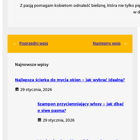
Z pasją pomagam kobietom odnaleźć bieliznę, która nie tylko p
w d
←
Poprzedni wpis
Następny wpis
→
Najnowsze wpisy
Najlepsza ścierka do mycia okien – jak wybrać idealną?
29 stycznia, 2026
Szampon przyciemniający włosy – jak dbać
o siwe pasma?
29 stycznia, 2026