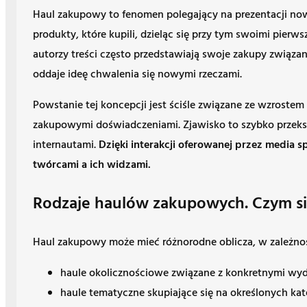
Haul zakupowy to fenomen polegający na prezentacji n
produkty, które kupili, dzieląc się przy tym swoimi pier
autorzy treści często przedstawiają swoje zakupy związan
oddaje ideę chwalenia się nowymi rzeczami.
Powstanie tej koncepcji jest ściśle związane ze wzroste
zakupowymi doświadczeniami. Zjawisko to szybko przeksz
internautami.
Dzięki interakcji oferowanej przez media s
twórcami a ich widzami.
Rodzaje haulów zakupowych. Czym się
Haul zakupowy może mieć różnorodne oblicza, w zależnośc
haule okolicznościowe związane z konkretnymi wyd
haule tematyczne skupiające się na określonych ka