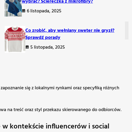
wybrać? Ściereczka z mikrofibry?
6 listopada, 2025
Co zrobić, aby wełniany sweter nie gryzł?
Sprawdź porady
5 listopada, 2025
c atrakcyjne ceny i tematyczne produkty.
czące ich zastosowania.
poznanie się z lokalnymi rynkami oraz specyfiką różnych
wa na treść oraz styl przekazu skierowanego do odbiorców.
 w kontekście influencerów i social