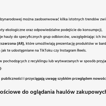
międzynarodowej można zaobserwować kilka istotnych trendów zw
kty ekologiczne oraz odpowiedzialne podejście do konsumpcji,
oje hauly do specyficznych grup odbiorców, uwzględniając ich i
zszerzona (AR)
, które umożliwiają prezentację produktów w bard
 jak te udostępniane na TikToku czy Instagram Reels.
ów pochodzących z recyklingu lub wytwarzanych w sposób przyja
ę.
j publiczności i przyciągają uwagę szybkim przeglądem nowoś
nościowe do oglądania haulów zakupowych