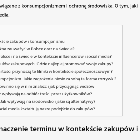
wiązane z konsumpcjonizmem i ochroną środowiska. O tym, jakie 
edia.
tekście zakupów i konsumpcjonizmu
żna zauważyć w Polsce oraz na świecie?
sce i na świecie w kontekście influencerów i social media?
aulów zakupowych. Gdzie najlepiej promować swoje zakupy?
rtości przynoszą te filmiki w kontekście społecznościowym?
cjonizm. Jakie zagrożenia niesie za sobą ta forma rozrywki?
winno się w nim znaleźć i jak przyciągnąć widzów
k wpływają na odbiór treści przez użytkowników?
k wpływają na środowisko i jakie są alternatywy?
ial media kształtują nasze podejście do zakupów?
i znaczenie terminu w kontekście zakupów