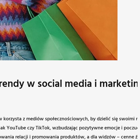
rendy w social media i marketi
 korzysta z mediów społecznościowych, by dzielić się swoimi n
kim jak YouTube czy TikTok, wzbudzając pozytywne emocje i poc
ania relacji i promowania produktów, a dla widzów – cenne źródł