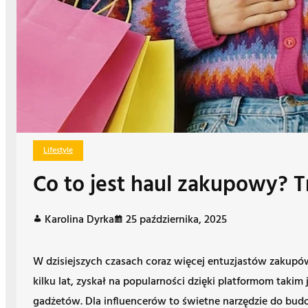
Lifestyle
Co to jest haul zakupowy? T
Karolina Dyrka
25 października, 2025
W dzisiejszych czasach coraz więcej entuzjastów zakupów
kilku lat, zyskał na popularności dzięki platformom ta
gadżetów. Dla influencerów to świetne narzędzie do budow