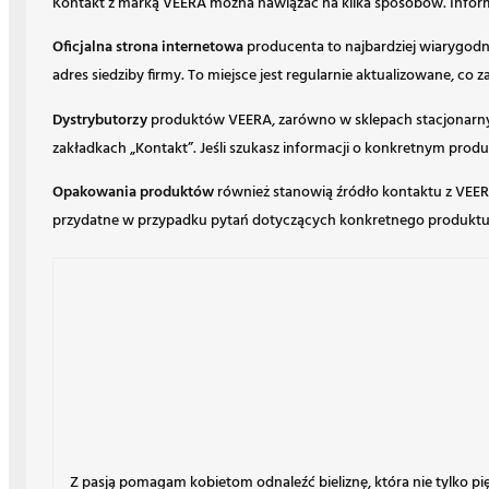
Kontakt z marką VEERA można nawiązać na kilka sposobów. Inform
Oficjalna strona internetowa
producenta to najbardziej wiarygodne 
adres siedziby firmy. To miejsce jest regularnie aktualizowane, co
Dystrybutorzy
produktów VEERA, zarówno w sklepach stacjonarnych
zakładkach „Kontakt”. Jeśli szukasz informacji o konkretnym pro
Opakowania produktów
również stanowią źródło kontaktu z VEERA
przydatne w przypadku pytań dotyczących konkretnego produktu l
Z pasją pomagam kobietom odnaleźć bieliznę, która nie tylko p