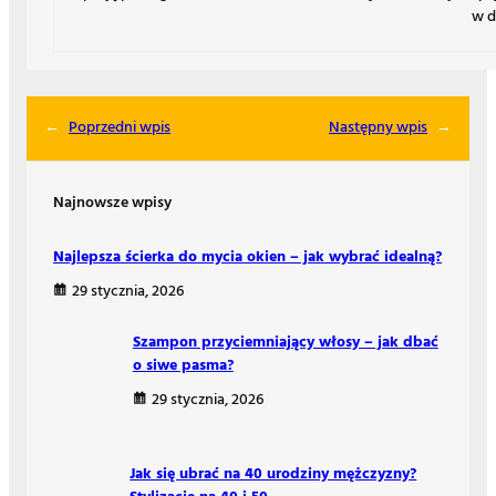
w d
←
Poprzedni wpis
Następny wpis
→
Najnowsze wpisy
Najlepsza ścierka do mycia okien – jak wybrać idealną?
29 stycznia, 2026
Szampon przyciemniający włosy – jak dbać
o siwe pasma?
29 stycznia, 2026
Jak się ubrać na 40 urodziny mężczyzny?