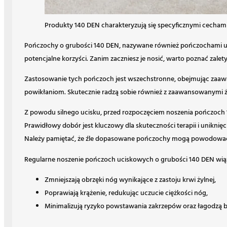
Produkty 140 DEN charakteryzują się specyficznymi cechami
Pończochy o grubości 140 DEN, nazywane również pończochami ucis
potencjalne korzyści. Zanim zaczniesz je nosić, warto poznać zale
Zastosowanie tych pończoch jest wszechstronne, obejmując zaawan
powikłaniom. Skutecznie radzą sobie również z zaawansowanymi ż
Z powodu silnego ucisku, przed rozpoczęciem noszenia pończoch 14
Prawidłowy dobór jest kluczowy dla skuteczności terapii i unikni
Należy pamiętać, że źle dopasowane pończochy mogą powodować 
Regularne noszenie pończoch uciskowych o grubości 140 DEN wiąże
Zmniejszają obrzęki nóg wynikające z zastoju krwi żylnej,
Poprawiają krążenie, redukując uczucie ciężkości nóg,
Minimalizują ryzyko powstawania zakrzepów oraz łagodzą bó