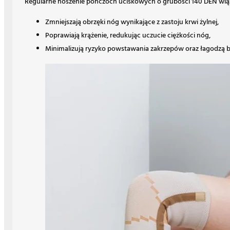
Regularne noszenie pończoch uciskowych o grubości 140 DEN wiąże
Zmniejszają obrzęki nóg wynikające z zastoju krwi żylnej,
Poprawiają krążenie, redukując uczucie ciężkości nóg,
Minimalizują ryzyko powstawania zakrzepów oraz łagodzą bó