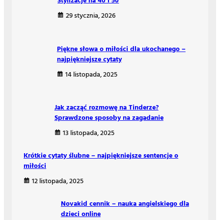
Stylizacje na 40 i 50
29 stycznia, 2026
Piękne słowa o miłości dla ukochanego –
najpiękniejsze cytaty
14 listopada, 2025
Jak zacząć rozmowę na Tinderze?
Sprawdzone sposoby na zagadanie
13 listopada, 2025
Krótkie cytaty ślubne – najpiękniejsze sentencje o
miłości
12 listopada, 2025
Novakid cennik – nauka angielskiego dla
dzieci online