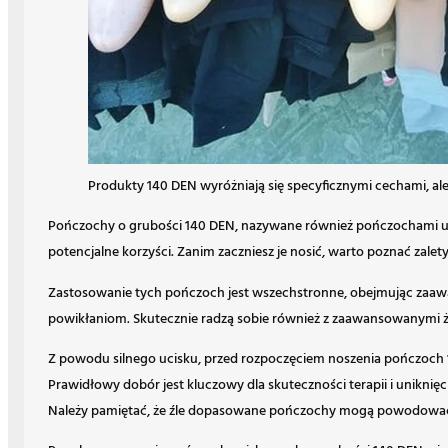
Produkty 140 DEN wyróżniają się specyficznymi cechami, al
Pończochy o grubości 140 DEN, nazywane również pończochami ucis
potencjalne korzyści. Zanim zaczniesz je nosić, warto poznać zale
Zastosowanie tych pończoch jest wszechstronne, obejmując zaawan
powikłaniom. Skutecznie radzą sobie również z zaawansowanymi ż
Z powodu silnego ucisku, przed rozpoczęciem noszenia pończoch 14
Prawidłowy dobór jest kluczowy dla skuteczności terapii i unikni
Należy pamiętać, że źle dopasowane pończochy mogą powodować 