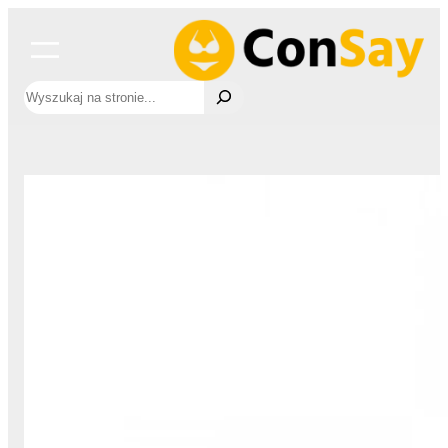
Przejdź
do
treści
Szukaj