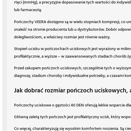
rtęci (mmHg), a precyzyjne dopasowanie tych wartości do indywidu
lub farmaceutą.
Pończochy VEERA dostępne są w wielu stopniach kompresji, co u
znaleźć na stronie producenta lub u dystrybutorów. Dobór odpowie
dolegliwościom, a właściwy rozmiar jest równie ważny.
Stopień ucisku w pończochach uciskowych jest wyrażony w milimetr
profilaktycznie, a wyższe – w zaawansowanych stadiach chorób ży
Przed zakupem pończoch uciskowych, szczególnie tych o wyższym st
diagnozę, stadium choroby i indywidualne potrzeby, a czasami ko
Jak dobrać rozmiar pończoch uciskowych, 
Pończochy uciskowe o gęstości 40 DEN oferują lekkie wsparcie dla
Główną zaletą tych pończoch jest profilaktyczny ucisk, który wspoma
Co więcej, charakteryzują się wysokim komfortem noszenia. Są cień