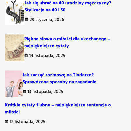
Jak się ubrać na 40 urodziny mężczyzny?
Stylizacje na 40 i 50
29 stycznia, 2026
Piękne słowa o miłości dla ukochanego –
najpiękniejsze cytaty
14 listopada, 2025
Jak zacząć rozmowę na Tinderze?
Sprawdzone sposoby na zagadanie
13 listopada, 2025
Krótkie cytaty ślubne – najpiękniejsze sentencje o
miłości
12 listopada, 2025