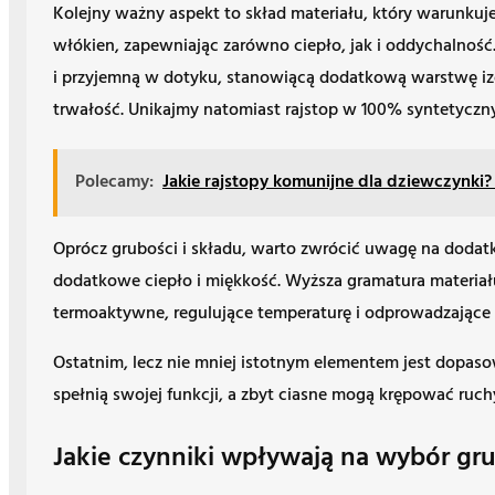
Kolejny ważny aspekt to skład materiału, który warunkuj
włókien, zapewniając zarówno ciepło, jak i oddychalność.
i przyjemną w dotyku, stanowiącą dodatkową warstwę izol
trwałość. Unikajmy natomiast rajstop w 100% syntetycz
Polecamy:
Jakie rajstopy komunijne dla dziewczynki?
Oprócz grubości i składu, warto zwrócić uwagę na dodatk
dodatkowe ciepło i miękkość. Wyższa gramatura materiał
termoaktywne, regulujące temperaturę i odprowadzające 
Ostatnim, lecz nie mniej istotnym elementem jest dopas
spełnią swojej funkcji, a zbyt ciasne mogą krępować ruc
Jakie czynniki wpływają na wybór grub