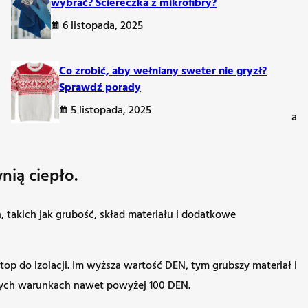
wybrać? Ściereczka z mikrofibry?
6 listopada, 2025
Co zrobić, aby wełniany sweter nie gryzł?
warunkach.
Sprawdź porady
5 listopada, 2025
ść, tym rajstopy są cieńsze i bardziej przezroczyste, a wyższa
stylowy wygląd.
nią ciepło.
takich jak grubość, skład materiału i dodatkowe
top do izolacji. Im wyższa wartość DEN, tym grubszy materiał i
lnych warunkach nawet powyżej 100 DEN.