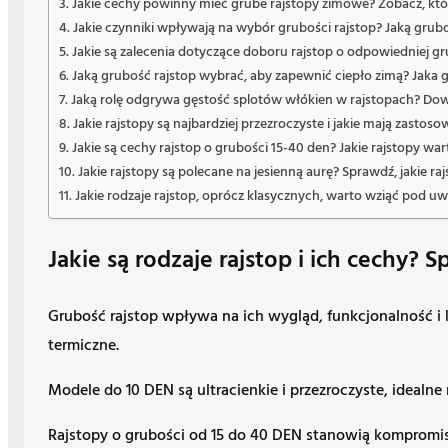
Jakie cechy powinny mieć grube rajstopy zimowe? Zobacz, któr
Jakie czynniki wpływają na wybór grubości rajstop? Jaką gruboś
Jakie są zalecenia dotyczące doboru rajstop o odpowiedniej gr
Jaką grubość rajstop wybrać, aby zapewnić ciepło zimą? Jaka gr
Jaką rolę odgrywa gęstość splotów włókien w rajstopach? Dowie
Jakie rajstopy są najbardziej przezroczyste i jakie mają zastoso
Jakie są cechy rajstop o grubości 15-40 den? Jakie rajstopy wart
Jakie rajstopy są polecane na jesienną aurę? Sprawdź, jakie r
Jakie rodzaje rajstop, oprócz klasycznych, warto wziąć pod u
Jakie są rodzaje rajstop i ich cechy? S
Grubość rajstop wpływa na ich wygląd, funkcjonalność i 
termiczne.
Modele do 10 DEN są ultracienkie i przezroczyste, idealne 
Rajstopy o grubości od 15 do 40 DEN stanowią kompromis mi