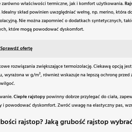
e zarówno właściwości termiczne, jak i komfort użytkowania.
Raj
 Idealny skład powinien uwzględniać wełnę, np. merino, która dos
acyjną. Nie można zapomnieć o dodatkach syntetycznych, takich 
nych, które mogą powodować dyskomfort.
 Sprawdź ofertę
owe rozwiązania zwiększające termoizolację. Ciekawą opcją jes
u, wyrażona w g/m², również wskazuje na lepszą ochronę przed 
wilgoć.
owanie.
Ciepłe rajstopy
powinny dobrze przylegać do ciała, zapewn
hy i powodować dyskomfort. Zwróć uwagę na elastyczny pas, wzm
ości rajstop? Jaką grubość rajstop wybrać d