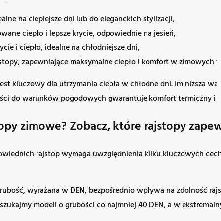
ealne na cieplejsze dni lub do eleganckich stylizacji,
wane ciepło i lepsze krycie, odpowiednie na jesień,
ie i ciepło, idealne na chłodniejsze dni,
rajstopy, zapewniające maksymalne ciepło i komfort w zimowych 
st kluczowy dla utrzymania ciepła w chłodne dni. Im niższa warto
bości do warunków pogodowych gwarantuje komfort termiczny i 
opy zimowe? Zobacz, które rajstopy zapew
wiednich rajstop wymaga uwzględnienia kilku kluczowych cech, 
 grubość, wyrażana w
DEN
, bezpośrednio wpływa na zdolność rajs
 szukajmy modeli o grubości co najmniej 40 DEN, a w ekstrema