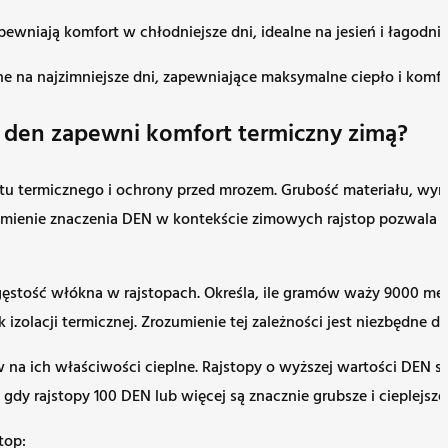
ewniają komfort w chłodniejsze dni, idealne na jesień i łagodnie
ne na najzimniejsze dni, zapewniające maksymalne ciepło i komfo
ć den zapewni komfort termiczny zimą?
rtu termicznego i ochrony przed mrozem. Grubość materiału, wyr
ozumienie znaczenia DEN w kontekście zimowych rajstop pozwal
wą gęstość włókna w rajstopach. Określa, ile gramów waży 9000 
k izolacji termicznej. Zrozumienie tej zależności jest niezbędn
 ich właściwości cieplne. Rajstopy o wyższej wartości DEN są gr
dy rajstopy 100 DEN lub więcej są znacznie grubsze i cieplejsze.
top: