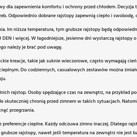
owy dla zapewnienia komfortu i ochrony przed chłodem. Decyzj
eb. Odpowiednio dobrane rajstopy zapewnią ciepło i swobodę, c
a. Im niższa temperatura, tym grubsze rajstopy będą odpowiedn
00 DEN i więcej. W łagodniejsze, jesienne dni wystarczą rajstopy 
go należy je brać pod uwagę.
ckie kreacje, takie jak suknie wieczorowe, często wymagają cień
cieplnym. Do codziennych, casualowych zestawów można śmiało 
ju.
h rajstop. Osoby spędzające czas na zewnątrz, na przykład po
le skuteczniej chronią przed zimnem w takich sytuacjach. Natom
nąć przegrzania.
preferencje cieplne. Każdy odczuwa zimno inaczej. Dlatego rajs
grubsze rajstopy, nawet jeśli temperatura na zewnątrz nie jest