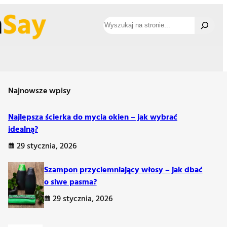
Szukaj
Najnowsze wpisy
Najlepsza ścierka do mycia okien – jak wybrać
idealną?
29 stycznia, 2026
Szampon przyciemniający włosy – jak dbać
o siwe pasma?
29 stycznia, 2026