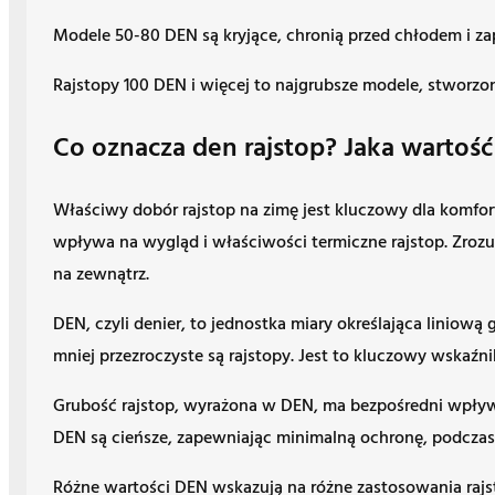
Modele 50-80 DEN są kryjące, chronią przed chłodem i zap
Rajstopy 100 DEN i więcej to najgrubsze modele, stworzo
Co oznacza den rajstop? Jaka wartoś
Właściwy dobór rajstop na zimę jest kluczowy dla komfo
wpływa na wygląd i właściwości termiczne rajstop. Zr
na zewnątrz.
DEN, czyli denier, to jednostka miary określająca linio
mniej przezroczyste są rajstopy. Jest to kluczowy wskaźni
Grubość rajstop, wyrażona w DEN, ma bezpośredni wpływ na
DEN są cieńsze, zapewniając minimalną ochronę, podczas g
Różne wartości DEN wskazują na różne zastosowania rajs