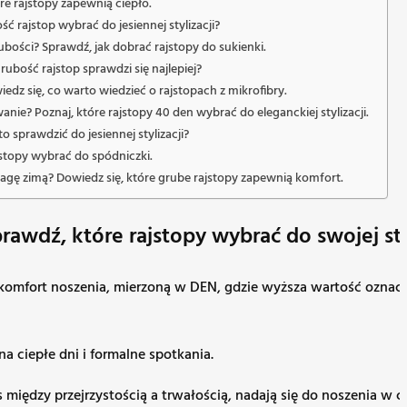
e rajstopy zapewnią ciepło.
ć rajstop wybrać do jesiennej stylizacji?
ubości? Sprawdź, jak dobrać rajstopy do sukienki.
ubość rajstop sprawdzi się najlepiej?
dz się, co warto wiedzieć o rajstopach z mikrofibry.
wanie? Poznaj, które rajstopy 40 den wybrać do eleganckiej stylizacji.
o sprawdzić do jesiennej stylizacji?
ajstopy wybrać do spódniczki.
wagę zimą? Dowiedz się, które grube rajstopy zapewnią komfort.
prawdź, które rajstopy wybrać do swojej styl
komfort noszenia, mierzoną w DEN, gdzie wyższa wartość oznacza
na ciepłe dni i formalne spotkania.
ędzy przejrzystością a trwałością, nadają się do noszenia w cie