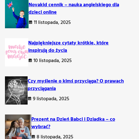
Novakid cennik – nauka angielskiego dla
dzieci online
11 listopada, 2025
Najpiękniejsze cytaty krótkie, które
inspirują do życia
10 listopada, 2025
izacji.
Czy myślenie o kimś przyciąga? O prawach
przyciągania
 grubszy materiał, mniejszy prześwit i lepsze właściwości
9 listopada, 2025
Prezent na Dzień Babci i Dziadka – co
wybrać?
plejsze i chłodniejsze dni.
8 listopada, 2025