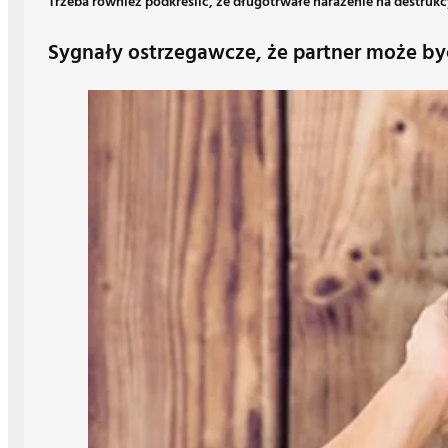
Trzeba również podkreślić, że długotrwałe narażenie na destr
Sygnały ostrzegawcze, że partner może by