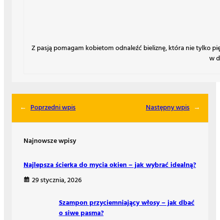
Z pasją pomagam kobietom odnaleźć bieliznę, która nie tylko p
w d
←
Poprzedni wpis
Następny wpis
→
Najnowsze wpisy
Najlepsza ścierka do mycia okien – jak wybrać idealną?
29 stycznia, 2026
Szampon przyciemniający włosy – jak dbać
o siwe pasma?