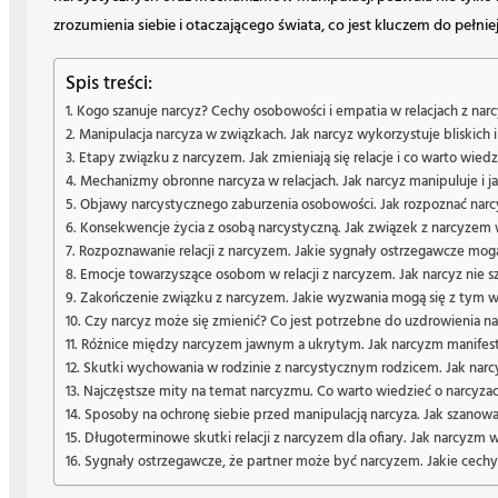
zrozumienia siebie i otaczającego świata, co jest kluczem do pełnie
Spis treści:
Kogo szanuje narcyz? Cechy osobowości i empatia w relacjach z na
Manipulacja narcyza w związkach. Jak narcyz wykorzystuje bliskich i 
Etapy związku z narcyzem. Jak zmieniają się relacje i co warto wiedzi
Mechanizmy obronne narcyza w relacjach. Jak narcyz manipuluje i ja
Objawy narcystycznego zaburzenia osobowości. Jak rozpoznać narcy
Konsekwencje życia z osobą narcystyczną. Jak związek z narcyze
Rozpoznawanie relacji z narcyzem. Jakie sygnały ostrzegawcze mo
Emocje towarzyszące osobom w relacji z narcyzem. Jak narcyz nie 
Zakończenie związku z narcyzem. Jakie wyzwania mogą się z tym wią
Czy narcyz może się zmienić? Co jest potrzebne do uzdrowienia n
Różnice między narcyzem jawnym a ukrytym. Jak narcyzm manifestu
Skutki wychowania w rodzinie z narcystycznym rodzicem. Jak narc
Najczęstsze mity na temat narcyzmu. Co warto wiedzieć o narcyzac
Sposoby na ochronę siebie przed manipulacją narcyza. Jak szanować
Długoterminowe skutki relacji z narcyzem dla ofiary. Jak narcyzm 
Sygnały ostrzegawcze, że partner może być narcyzem. Jakie cech