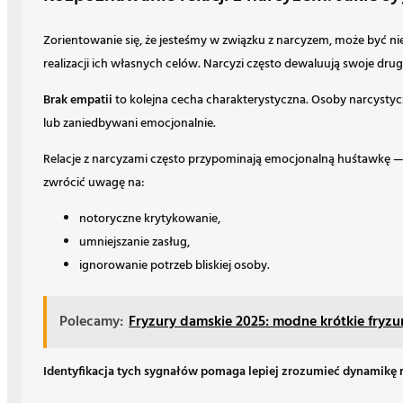
Zorientowanie się, że jesteśmy w związku z narcyzem, może być ni
realizacji ich własnych celów. Narcyzi często dewaluują swoje drug
Brak empatii
to kolejna cecha charakterystyczna. Osoby narcystyczn
lub zaniedbywani emocjonalnie.
Relacje z narcyzami często przypominają emocjonalną huśtawkę — o
zwrócić uwagę na:
notoryczne krytykowanie,
umniejszanie zasług,
ignorowanie potrzeb bliskiej osoby.
Polecamy:
Fryzury damskie 2025: modne krótkie fryzu
Identyfikacja tych sygnałów pomaga lepiej zrozumieć dynamikę r