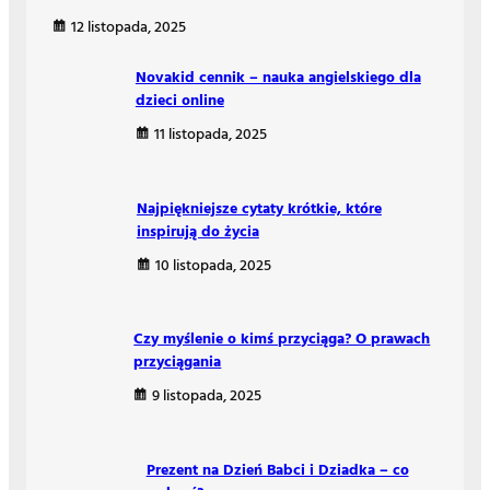
12 listopada, 2025
Novakid cennik – nauka angielskiego dla
dzieci online
11 listopada, 2025
Najpiękniejsze cytaty krótkie, które
inspirują do życia
10 listopada, 2025
Czy myślenie o kimś przyciąga? O prawach
przyciągania
9 listopada, 2025
Prezent na Dzień Babci i Dziadka – co