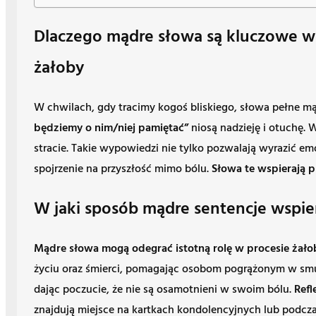
Dlaczego mądre słowa są kluczowe w r
żałoby
W chwilach, gdy tracimy kogoś bliskiego, słowa pełne mąd
będziemy o nim/niej pamiętać”
niosą nadzieję i otuchę. 
stracie. Takie wypowiedzi nie tylko pozwalają wyrazić emo
spojrzenie na przyszłość mimo bólu.
Słowa te wspierają p
W jaki sposób mądre sentencje wspiera
Mądre słowa mogą odegrać istotną rolę w procesie żało
życiu oraz śmierci, pomagając osobom pogrążonym w smut
dając poczucie, że nie są osamotnieni w swoim bólu.
Refl
znajdują miejsce na kartkach kondolencyjnych lub podczas 