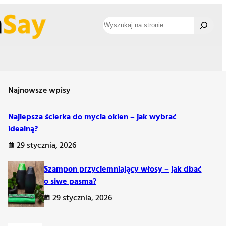
Szukaj
Najnowsze wpisy
jach
Najlepsza ścierka do mycia okien – jak wybrać
idealną?
29 stycznia, 2026
zynieść ukojenie i nadzieję. Dla osób pogrążonych w żałobie,
Szampon przyciemniający włosy – jak dbać
przemijanie. Wsparcie emocjonalne, refleksje o cyklu życia
o siwe pasma?
e słowa i odpowiednie gesty mogą wspierać w trudnych
29 stycznia, 2026