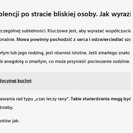
encji po stracie bliskiej osoby. Jak wyrazi
zczególnej subtelności. Kluczowe jest, aby wyrażać współczucie 
onalnie.
Słowa powinny pochodzić z serca i odzwierciedlać szcz
łym lub jego rodziną, jest również istotne. Jeśli zmarłego znał
b anegdotę o zmarłym, co może przynieść pocieszenie rodzinie.
dycyjnej kuchni
awania rad typu „czas leczy rany”.
Takie stwierdzenia mogą być 
trzeby.
rotów jak: