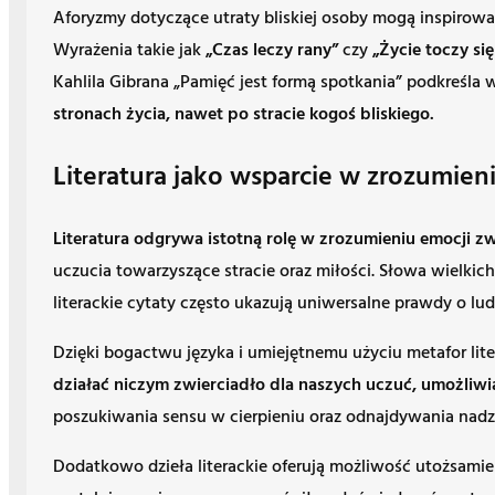
Aforyzmy dotyczące utraty bliskiej osoby mogą inspirowa
Wyrażenia takie jak
„Czas leczy rany”
czy
„Życie toczy się
Kahlila Gibrana „Pamięć jest formą spotkania” podkreśl
stronach życia, nawet po stracie kogoś bliskiego.
Literatura jako wsparcie w zrozumien
Literatura odgrywa istotną rolę w zrozumieniu emocji zw
uczucia towarzyszące stracie oraz miłości. Słowa wielki
literackie cytaty często ukazują uniwersalne prawdy o l
Dzięki bogactwu języka i umiejętnemu użyciu metafor lite
działać niczym zwierciadło dla naszych uczuć, umożliwia
poszukiwania sensu w cierpieniu oraz odnajdywania nadzi
Dodatkowo dzieła literackie oferują możliwość utożsami