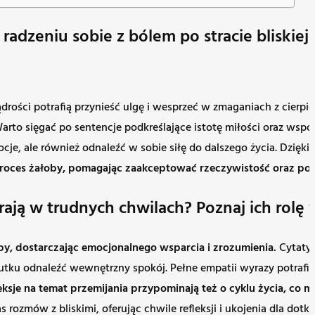
adzeniu sobie z bólem po stracie bliskiej
rości potrafią przynieść ulgę i wesprzeć w zmaganiach z cierpie
Warto sięgać po sentencje podkreślające istotę miłości oraz wsp
cje, ale również odnaleźć w sobie siłę do dalszego życia. Dzięki
roces żałoby, pomagając zaakceptować rzeczywistość oraz poczu
ją w trudnych chwilach? Poznaj ich rolę w 
by, dostarczając emocjonalnego wsparcia i zrozumienia.
Cytaty 
ku odnaleźć wewnętrzny spokój. Pełne empatii wyrazy potrafią
eksje na temat przemijania przypominają też o cyklu życia, co m
rozmów z bliskimi, oferując chwile refleksji i ukojenia dla dotkn