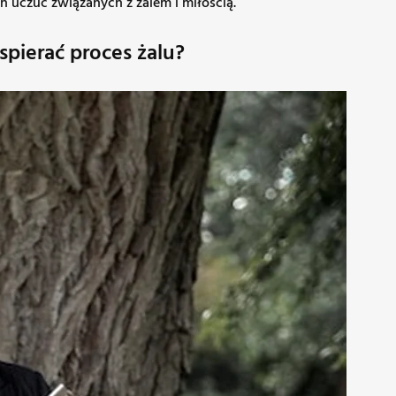
h uczuć związanych z żalem i miłością.
pierać proces żalu?