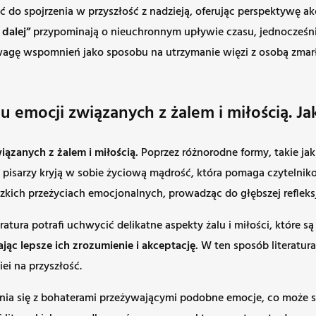
ć do spojrzenia w przyszłość z nadzieją, oferując perspektywę 
 dalej”
przypominają o nieuchronnym upływie czasu, jednocześni
a wagę wspomnień jako sposobu na utrzymanie więzi z osobą zmar
iu emocji związanych z żalem i miłością. J
iązanych z żalem i miłością.
Poprzez różnorodne formy, takie jak
ch pisarzy kryją w sobie życiową mądrość, która pomaga czyteln
udzkich przeżyciach emocjonalnych, prowadząc do głębszej reflek
ratura potrafi uchwycić delikatne aspekty żalu i miłości, które 
jąc lepsze ich zrozumienie i akceptację.
W ten sposób literatura 
ei na przyszłość.
enia się z bohaterami przeżywającymi podobne emocje, co może 