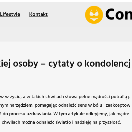
Lifestyle
Kontakt
kiej osoby – cytaty o kondolenc
ów w życiu, a w takich chwilach słowa pełne mądrości potrafią pr
onym narzędziem, pomagając odnaleźć sens w bólu i zaakceptować 
eń do procesu uzdrawiania. W tym artykule odkryjemy, jak mądr
chwilach można odnaleźć światło i nadzieję na przyszłość.