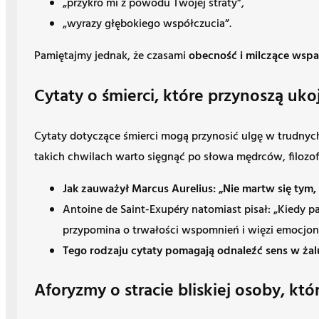
„przykro mi z powodu Twojej straty”,
„wyrazy głębokiego współczucia”.
Pamiętajmy jednak, że czasami
obecność i milczące wspa
Cytaty o śmierci, które przynoszą u
Cytaty dotyczące śmierci mogą przynosić ulgę w trudnych
takich chwilach warto sięgnąć po słowa mędrców, filozof
Jak zauważył Marcus Aurelius: „Nie martw się tym, 
Antoine de Saint-Exupéry natomiast pisał: „Kiedy pa
przypomina o trwałości wspomnień i więzi emocjon
Tego rodzaju cytaty pomagają odnaleźć sens w żalu
Aforyzmy o stracie bliskiej osoby, któ