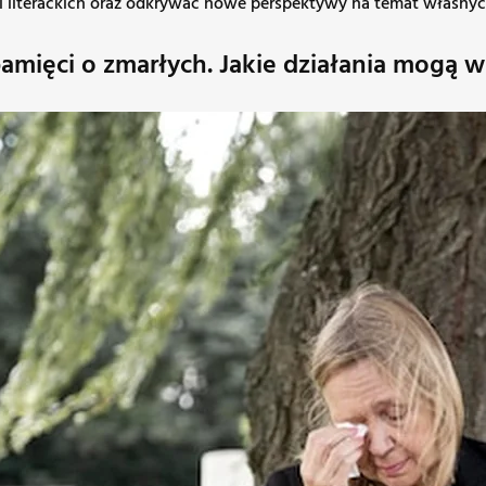
ci literackich oraz odkrywać nowe perspektywy na temat własnyc
mięci o zmarłych. Jakie działania mogą ws