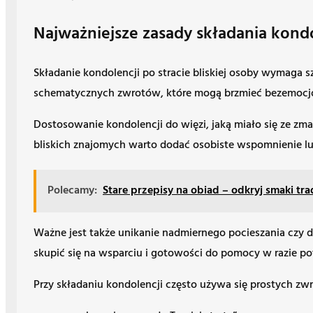
Najważniejsze zasady składania kondol
Składanie kondolencji po stracie bliskiej osoby wymaga s
schematycznych zwrotów, które mogą brzmieć bezemocj
Dostosowanie kondolencji do więzi, jaką miało się ze zmar
bliskich znajomych warto dodać osobiste wspomnienie lu
Polecamy:
Stare przepisy na obiad – odkryj smaki tra
Ważne jest także unikanie nadmiernego pocieszania czy d
skupić się na wsparciu i gotowości do pomocy w razie po
Przy składaniu kondolencji często używa się prostych zw