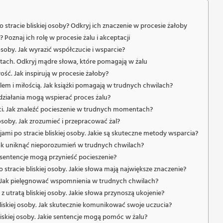
stracie bliskiej osoby? Odkryj ich znaczenie w procesie żałoby
Poznaj ich rolę w procesie żalu i akceptacji
 osoby. Jak wyrazić współczucie i wsparcie?
tach. Odkryj mądre słowa, które pomagają w żalu
łość. Jak inspirują w procesie żałoby?
lem i miłością. Jak książki pomagają w trudnych chwilach?
działania mogą wspierać proces żalu?
rci. Jak znaleźć pocieszenie w trudnych momentach?
osoby. Jak zrozumieć i przepracować żal?
ami po stracie bliskiej osoby. Jakie są skuteczne metody wsparcia?
Jak uniknąć nieporozumień w trudnych chwilach?
 sentencje mogą przynieść pocieszenie?
tracie bliskiej osoby. Jakie słowa mają największe znaczenie?
. Jak pielęgnować wspomnienia w trudnych chwilach?
utratą bliskiej osoby. Jakie słowa przynoszą ukojenie?
liskiej osoby. Jak skutecznie komunikować swoje uczucia?
liskiej osoby. Jakie sentencje mogą pomóc w żalu?