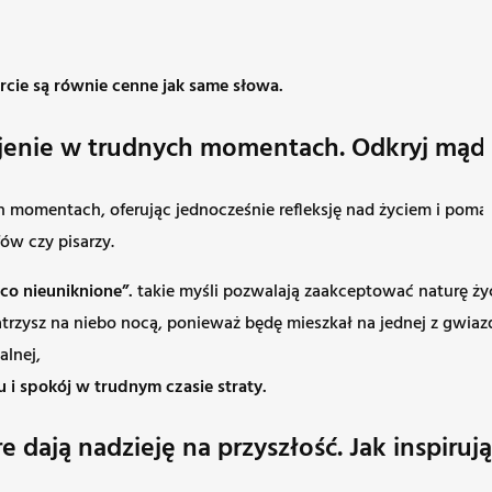
rcie są równie cenne jak same słowa.
kojenie w trudnych momentach. Odkryj mąd
 momentach, oferując jednocześnie refleksję nad życiem i pomag
ów czy pisarzy.
co nieuniknione”.
takie myśli pozwalają zaakceptować naturę życ
trzysz na niebo nocą, ponieważ będę mieszkał na jednej z gwiazd,
alnej,
 i spokój w trudnym czasie straty.
re dają nadzieję na przyszłość. Jak inspiru