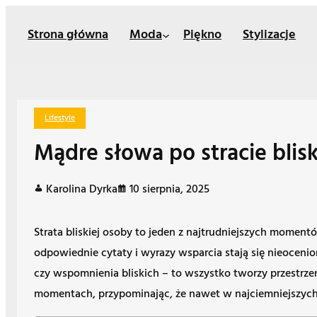
Przejdź
Strona główna
Moda
Piękno
Stylizacje
do
treści
Lifestyle
Mądre słowa po stracie blis
Karolina Dyrka
10 sierpnia, 2025
Strata bliskiej osoby to jeden z najtrudniejszych moment
odpowiednie cytaty i wyrazy wsparcia stają się nieoceni
czy wspomnienia bliskich – to wszystko tworzy przestrz
momentach, przypominając, że nawet w najciemniejszych 