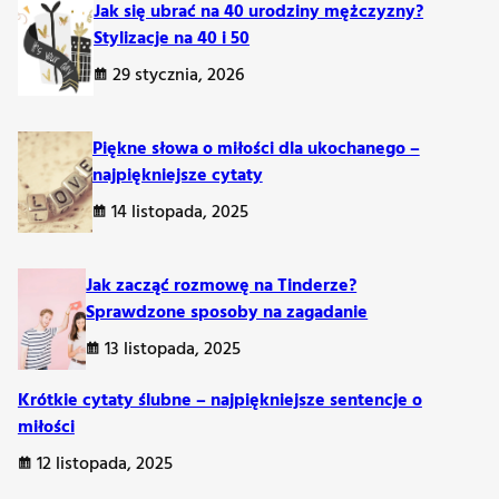
Jak się ubrać na 40 urodziny mężczyzny?
Stylizacje na 40 i 50
29 stycznia, 2026
Piękne słowa o miłości dla ukochanego –
najpiękniejsze cytaty
14 listopada, 2025
Jak zacząć rozmowę na Tinderze?
Sprawdzone sposoby na zagadanie
13 listopada, 2025
Krótkie cytaty ślubne – najpiękniejsze sentencje o
miłości
12 listopada, 2025