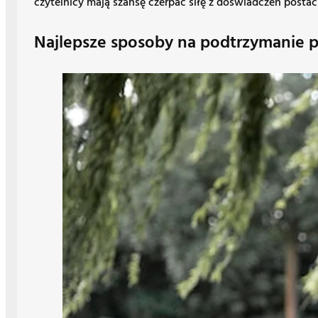
czytelnicy mają szansę czerpać siłę z doświadczeń posta
Najlepsze sposoby na podtrzymanie pa