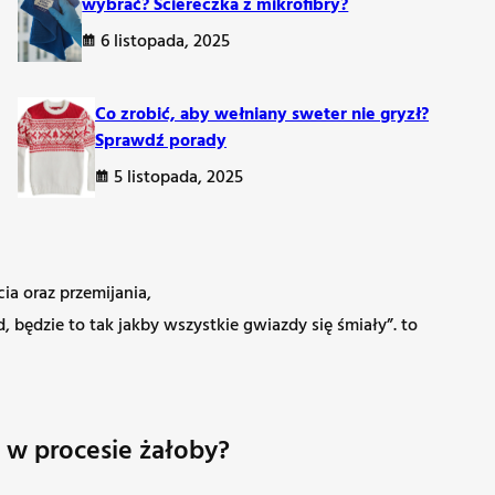
wybrać? Ściereczka z mikrofibry?
6 listopada, 2025
Co zrobić, aby wełniany sweter nie gryzł?
Sprawdź porady
re słowa, które pomagają w żalu
5 listopada, 2025
ając zrozumieć emocje związane z utratą kogoś bliskiego. W
ia oraz przemijania,
 będzie to tak jakby wszystkie gwiazdy się śmiały”. to
ją w procesie żałoby?