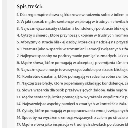
Spis treści:
Dlaczego mądre słowa są kluczowe w radzeniu sobie z bólem po 
W jaki sposób mądre sentencje wspierają w trudnych chwilach? 
Najważniejsze zasady składania kondolencji po stracie bliskiej
Cytaty o śmierci, które przynoszą ukojenie w trudnych momen
Aforyzmy o stracie bliskiej osoby, które dają nadzieję na przysz
Literatura jako wsparcie w zrozumieniu emocji związanych z ża
Najlepsze sposoby na podtrzymanie pamięci o zmarłych. Jakie 
Mądre słowa, które pomagają w akceptacji przemijania i śmie
Najważniejsze emocje towarzyszące żałobie po stracie bliskiej 
Konkretne działania, które pomagają w radzeniu sobie z emocj
Najczęstsze błędy, które popełniamy składając kondolencje. 
Słowa wsparcia dla osób przeżywających żałobę. Jakie mądre
Mądre sentencje, które pomagają w wyrażeniu współczucia po s
Najważniejsze aspekty pamięci o zmarłych w kontekście żalu
Cytaty, które pomagają w przepracowaniu emocji związanych z 
Sposoby na wyrażenie emocji związanych z żalem po stracie b
Mądre słowa jako inspiracja w trudnych chwilach po stracie b