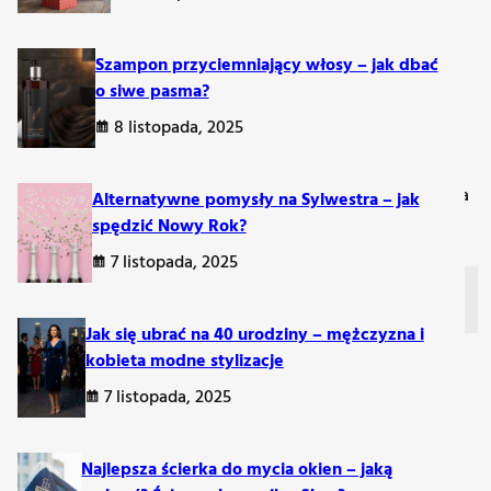
ć współczucie i wsparcie?
Szampon przyciemniający włosy – jak dbać
o siwe pasma?
szczerze i zrozumiale. Warto unikać nazbyt formalnych czy
8 listopada, 2025
ere uczucia.
o się słabo, wystarczy krótka wiadomość pełna współczucia. Dla
Alternatywne pomysły na Sylwestra – jak
spędzić Nowy Rok?
7 listopada, 2025
Jak się ubrać na 40 urodziny – mężczyzna i
kobieta modne stylizacje
odbierane jako bagatelizowanie emocji żałobników.
Lepiej
7 listopada, 2025
Najlepsza ścierka do mycia okien – jaką