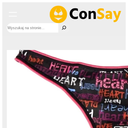
Przejdź
do
treści
Szukaj