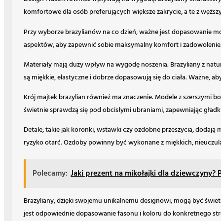
komfortowe dla osób preferujących większe zakrycie, a te z wężs
Przy wyborze brazylianów na co dzień, ważne jest dopasowanie mode
aspektów, aby zapewnić sobie maksymalny komfort i zadowolenie
Materiały mają duży wpływ na wygodę noszenia. Brazyliany z natura
są miękkie, elastyczne i dobrze dopasowują się do ciała. Ważne, ab
Krój majtek brazylian również ma znaczenie. Modele z szerszymi b
świetnie sprawdzą się pod obcisłymi ubraniami, zapewniając gła
Detale, takie jak koronki, wstawki czy ozdobne przeszycia, dodaj
ryzyko otarć. Ozdoby powinny być wykonane z miękkich, nieuczul
Polecamy:
Jaki prezent na mikołajki dla dziewczyny? 
Brazyliany, dzięki swojemu unikalnemu designowi, mogą być świetn
jest odpowiednie dopasowanie fasonu i koloru do konkretnego str