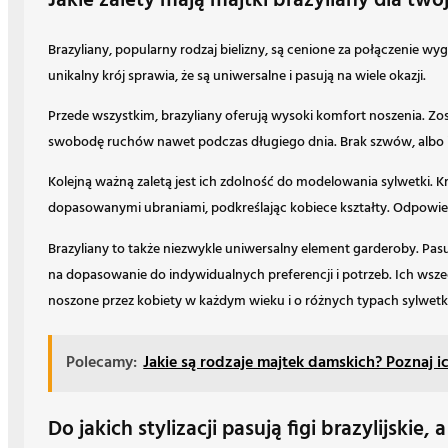
Jakie zalety mają majtki brazyliany dla two
Brazyliany, popularny rodzaj bielizny, są cenione za połączenie wy
unikalny krój sprawia, że są uniwersalne i pasują na wiele okazji.
Przede wszystkim, brazyliany oferują wysoki komfort noszenia. Z
swobodę ruchów nawet podczas długiego dnia. Brak szwów, albo ic
Kolejną ważną zaletą jest ich zdolność do modelowania sylwetki. Kr
dopasowanymi ubraniami, podkreślając kobiece kształty. Odpowied
Brazyliany to także niezwykle uniwersalny element garderoby. Pasuj
na dopasowanie do indywidualnych preferencji i potrzeb. Ich wsze
noszone przez kobiety w każdym wieku i o różnych typach sylwetki
Polecamy:
Jakie są rodzaje majtek damskich? Poznaj i
Do jakich stylizacji pasują figi brazylijskie,