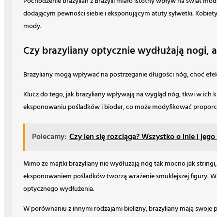
Pochodzenie brazylian z Brazylii miało istotny wpływ na świat mod
dodającym pewności siebie i eksponującym atuty sylwetki. Kobiety 
mody.
Czy brazyliany optycznie wydłużają nogi, 
Brazyliany mogą wpływać na postrzeganie długości nóg, choć efekt 
Klucz do tego, jak brazyliany wpływają na wygląd nóg, tkwi w ich k
eksponowaniu pośladków i bioder, co może modyfikować proporcje s
Polecamy:
Czy len się rozciąga? Wszystko o lnie i jego
Mimo że majtki brazyliany nie wydłużają nóg tak mocno jak stringi,
eksponowaniem pośladków tworzą wrażenie smuklejszej figury. Waż
optycznego wydłużenia.
W porównaniu z innymi rodzajami bielizny, brazyliany mają swoje p