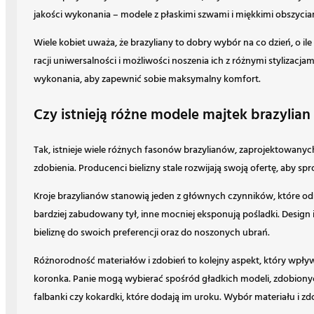
jakości wykonania – modele z płaskimi szwami i miękkimi obszyciam
Wiele kobiet uważa, że brazyliany to dobry wybór na co dzień, o
racji uniwersalności i możliwości noszenia ich z różnymi stylizacj
wykonania, aby zapewnić sobie maksymalny komfort.
Czy istnieją różne modele majtek brazylian 
Tak, istnieje wiele różnych fasonów brazylianów, zaprojektowanyc
zdobienia. Producenci bielizny stale rozwijają swoją ofertę, aby 
Kroje brazylianów stanowią jeden z głównych czynników, które od
bardziej zabudowany tył, inne mocniej eksponują pośladki. Design i
bieliznę do swoich preferencji oraz do noszonych ubrań.
Różnorodność materiałów i zdobień to kolejny aspekt, który wpływa
koronka. Panie mogą wybierać spośród gładkich modeli, zdobionyc
falbanki czy kokardki, które dodają im uroku. Wybór materiału i zd