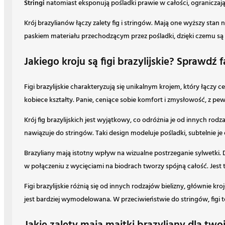
Stringi
natomiast eksponują pośladki prawie w całości, ograniczaj
Krój brazylianów łączy zalety fig i stringów. Mają one wyższy stan 
paskiem materiału przechodzącym przez pośladki, dzięki czemu są n
Jakiego kroju są figi brazylijskie? Sprawdź 
Figi brazylijskie charakteryzują się unikalnym krojem, który łączy
kobiece kształty. Panie, ceniące sobie komfort i zmysłowość, z p
Krój fig brazylijskich jest wyjątkowy, co odróżnia je od innych ro
nawiązuje do stringów. Taki design modeluje pośladki, subtelnie
Brazyliany mają istotny wpływ na wizualne postrzeganie sylwetki. D
w połączeniu z wycięciami na biodrach tworzy spójną całość. Jest 
Figi brazylijskie różnią się od innych rodzajów bielizny, głównie 
jest bardziej wymodelowana. W przeciwieństwie do stringów, figi t