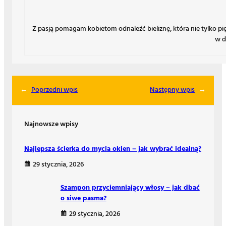
Z pasją pomagam kobietom odnaleźć bieliznę, która nie tylko p
w d
←
Poprzedni wpis
Następny wpis
→
Najnowsze wpisy
Najlepsza ścierka do mycia okien – jak wybrać idealną?
29 stycznia, 2026
Szampon przyciemniający włosy – jak dbać
o siwe pasma?
29 stycznia, 2026