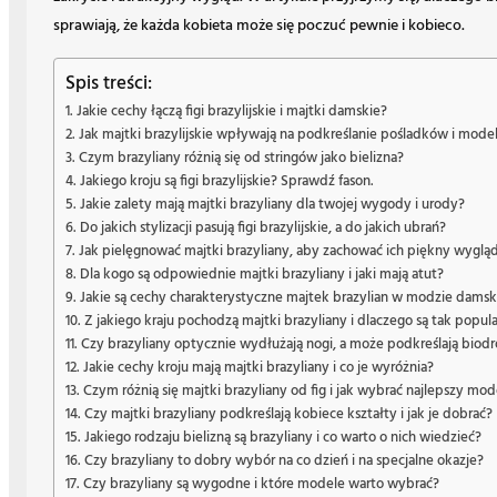
sprawiają, że każda kobieta może się poczuć pewnie i kobieco.
Spis treści:
Jakie cechy łączą figi brazylijskie i majtki damskie?
Jak majtki brazylijskie wpływają na podkreślanie pośladków i mode
Czym brazyliany różnią się od stringów jako bielizna?
Jakiego kroju są figi brazylijskie? Sprawdź fason.
Jakie zalety mają majtki brazyliany dla twojej wygody i urody?
Do jakich stylizacji pasują figi brazylijskie, a do jakich ubrań?
Jak pielęgnować majtki brazyliany, aby zachować ich piękny wyglą
Dla kogo są odpowiednie majtki brazyliany i jaki mają atut?
Jakie są cechy charakterystyczne majtek brazylian w modzie damsk
Z jakiego kraju pochodzą majtki brazyliany i dlaczego są tak popul
Czy brazyliany optycznie wydłużają nogi, a może podkreślają biodr
Jakie cechy kroju mają majtki brazyliany i co je wyróżnia?
Czym różnią się majtki brazyliany od fig i jak wybrać najlepszy mod
Czy majtki brazyliany podkreślają kobiece kształty i jak je dobrać?
Jakiego rodzaju bielizną są brazyliany i co warto o nich wiedzieć?
Czy brazyliany to dobry wybór na co dzień i na specjalne okazje?
Czy brazyliany są wygodne i które modele warto wybrać?