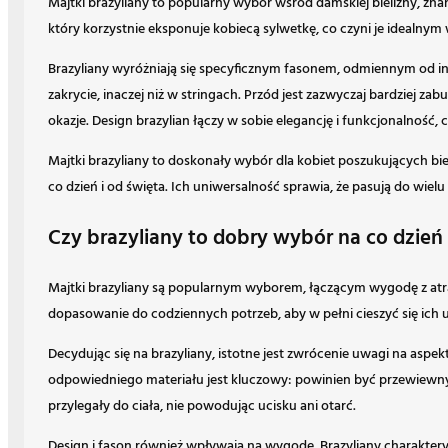
Majtki brazyliany to popularny wybór wśród damskiej bielizny, zna
który korzystnie eksponuje kobiecą sylwetkę, co czyni je idealny
Brazyliany wyróżniają się specyficznym fasonem, odmiennym od in
zakrycie, inaczej niż w stringach. Przód jest zazwyczaj bardziej z
okazje. Design brazylian łączy w sobie elegancję i funkcjonalność,
Majtki brazyliany to doskonały wybór dla kobiet poszukujących bieli
co dzień i od święta. Ich uniwersalność sprawia, że pasują do wielu
Czy brazyliany to dobry wybór na co dzień 
Majtki brazyliany są popularnym wyborem, łączącym wygodę z atra
dopasowanie do codziennych potrzeb, aby w pełni cieszyć się ich
Decydując się na brazyliany, istotne jest zwrócenie uwagi na a
odpowiedniego materiału jest kluczowy: powinien być przewiewny, 
przylegały do ciała, nie powodując ucisku ani otarć.
Design i fason również wpływają na wygodę. Brazyliany charakter