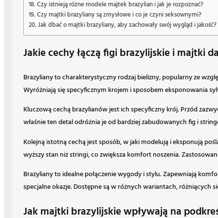
Czy istnieją różne modele majtek brazylian i jak je rozpoznać?
Czy majtki brazyliany są zmysłowe i co je czyni seksownymi?
Jak dbać o majtki brazyliany, aby zachowały swój wygląd i jakość?
Jakie cechy łączą figi brazylijskie i majtki 
Brazyliany to charakterystyczny rodzaj bielizny, popularny ze wzg
Wyróżniają się specyficznym krojem i sposobem eksponowania syl
Kluczową cechą brazylianów jest ich specyficzny krój. Przód zazwy
właśnie ten detal odróżnia je od bardziej zabudowanych fig i strin
Kolejną istotną cechą jest sposób, w jaki modelują i eksponują poś
wyższy stan niż stringi, co zwiększa komfort noszenia. Zastosowa
Brazyliany to idealne połączenie wygody i stylu. Zapewniają komfo
specjalne okazje. Dostępne są w różnych wariantach, różniących s
Jak majtki brazylijskie wpływają na podkr