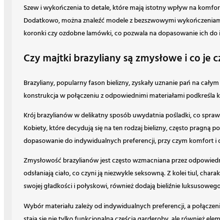
Szew i wykończenia to detale, które mają istotny wpływ na komfort
Dodatkowo, można znaleźć modele z bezszwowymi wykończeniami, k
koronki czy ozdobne lamówki, co pozwala na dopasowanie ich do i
Czy majtki brazyliany są zmysłowe i co je
Brazyliany, popularny fason bielizny, zyskały uznanie pań na całym
konstrukcja w połączeniu z odpowiednimi materiałami podkreśla ko
Krój brazylianów w delikatny sposób uwydatnia pośladki, co sprawi
Kobiety, które decydują się na ten rodzaj bielizny, często pragną p
dopasowanie do indywidualnych preferencji, przy czym komfort i
Zmysłowość brazylianów jest często wzmacniana przez odpowiedni do
odsłaniają ciało, co czyni ją niezwykle seksowną. Z kolei tiul, cha
swojej gładkości i połyskowi, również dodają bieliźnie luksusowego
Wybór materiału zależy od indywidualnych preferencji, a połączen
stają się nie tylko funkcjonalną częścią garderoby, ale również e