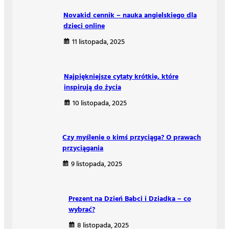
Novakid cennik – nauka angielskiego dla
dzieci online
11 listopada, 2025
Najpiękniejsze cytaty krótkie, które
inspirują do życia
10 listopada, 2025
Czy myślenie o kimś przyciąga? O prawach
przyciągania
9 listopada, 2025
Prezent na Dzień Babci i Dziadka – co
wybrać?
8 listopada, 2025