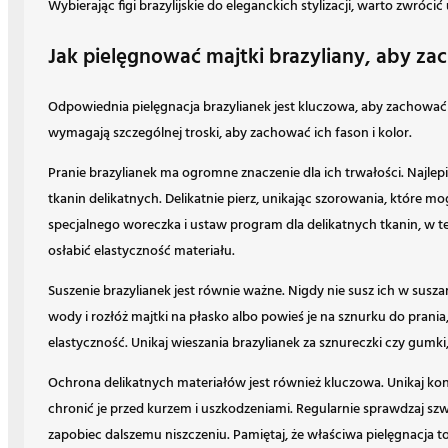
Wybierając figi brazylijskie do eleganckich stylizacji, warto zwróc
Jak pielęgnować majtki brazyliany, aby za
Odpowiednia pielęgnacja brazylianek jest kluczowa, aby zachować 
wymagają szczególnej troski, aby zachować ich fason i kolor.
Pranie brazylianek ma ogromne znaczenie dla ich trwałości. Najlep
tkanin delikatnych. Delikatnie pierz, unikając szorowania, które m
specjalnego woreczka i ustaw program dla delikatnych tkanin, w t
osłabić elastyczność materiału.
Suszenie brazylianek jest równie ważne. Nigdy nie susz ich w susz
wody i rozłóż majtki na płasko albo powieś je na sznurku do prani
elastyczność. Unikaj wieszania brazylianek za sznureczki czy gumk
Ochrona delikatnych materiałów jest również kluczowa. Unikaj konta
chronić je przed kurzem i uszkodzeniami. Regularnie sprawdzaj s
zapobiec dalszemu niszczeniu. Pamiętaj, że właściwa pielęgnacja t