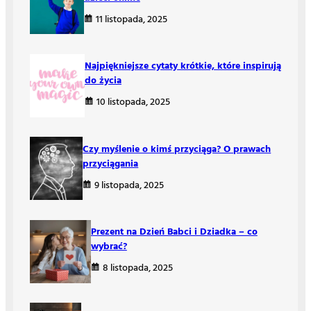
11 listopada, 2025
Najpiękniejsze cytaty krótkie, które inspirują
do życia
10 listopada, 2025
Czy myślenie o kimś przyciąga? O prawach
przyciągania
9 listopada, 2025
Prezent na Dzień Babci i Dziadka – co
wybrać?
8 listopada, 2025