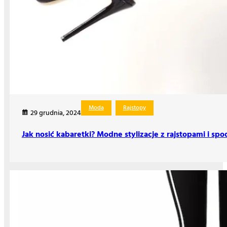
Moda
Rajstopy
29 grudnia, 2024
Jak nosić kabaretki? Modne stylizacje z rajstopami i sp