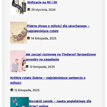
Stylizacje na 40 i 50
29 stycznia, 2026
Piękne słowa o miłości dla ukochanego –
najpiękniejsze cytaty
14 listopada, 2025
Jak zacząć rozmowę na Tinderze? Sprawdzone
sposoby na zagadanie
13 listopada, 2025
Krótkie cytaty ślubne – najpiękniejsze sentencje o
miłości
12 listopada, 2025
Novakid cennik – nauka angielskiego dla
dzieci online