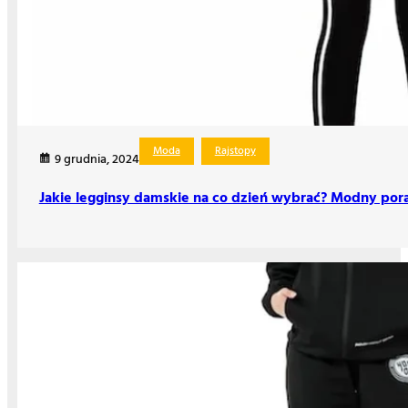
Moda
Rajstopy
9 grudnia, 2024
Jakie legginsy damskie na co dzień wybrać? Modny por