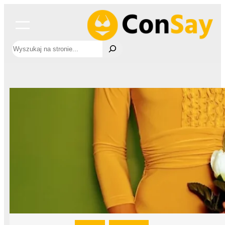
Przejdź
do
treści
Szukaj