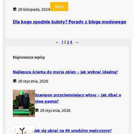
Moda
29 listopada, 2024
Dla kogo spodnie kuloty? Porady z bloga modowego
←
1
2
3
4
→
Najnowsze wpisy
Najlepsza ścierka do mycia okien – jak wybrać idealną?
29 stycznia, 2026
Szampon przyciemniający włosy – jak dbać o
siwe pasma?
29 stycznia, 2026
Jak się ubrać na 40 urodziny mężczyzny?