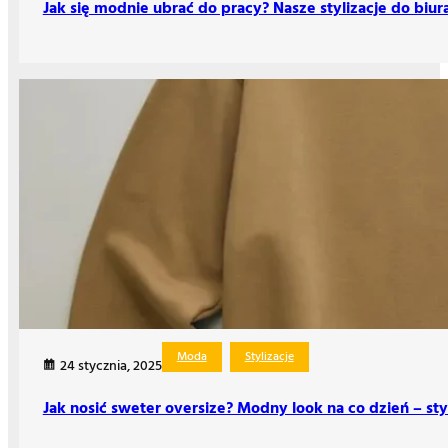
Jak się modnie ubrać do pracy? Nasze stylizacje do biur
Moda
Stylizacje
24 stycznia, 2025
Jak nosić sweter oversize? Modny look na co dzień – sty