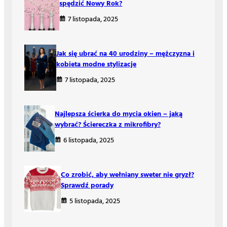
spędzić Nowy Rok?
7 listopada, 2025
Jak się ubrać na 40 urodziny – mężczyzna i
kobieta modne stylizacje
7 listopada, 2025
Najlepsza ścierka do mycia okien – jaką
wybrać? Ściereczka z mikrofibry?
6 listopada, 2025
Co zrobić, aby wełniany sweter nie gryzł?
Sprawdź porady
5 listopada, 2025