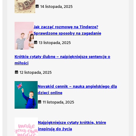
14 listopada, 2025
Jak zacząć rozmowę na Tinderze?
Sprawdzone sposoby na zagadanie
13 listopada, 2025
Krótkie cytaty ślubne – najpiękniejsze sentencje o
miłości
12 listopada, 2025
Novakid cennik – nauka angielskiego dla
dzieci online
11 listopada, 2025
Najpiękniejsze cytaty krótkie, które
inspirują do życia