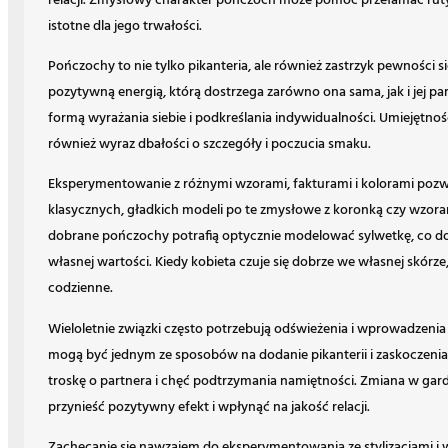
relacji. Zmysłowy charakter pończoch może pomóc przełamać rutynę
istotne dla jego trwałości.
Pończochy to nie tylko pikanteria, ale również zastrzyk pewności si
pozytywną energią, którą dostrzega zarówno ona sama, jak i jej pa
formą wyrażania siebie i podkreślania indywidualności. Umiejętn
również wyraz dbałości o szczegóły i poczucia smaku.
Eksperymentowanie z różnymi wzorami, fakturami i kolorami pozwoli
klasycznych, gładkich modeli po te zmysłowe z koronką czy wzor
dobrane pończochy potrafią optycznie modelować sylwetkę, co d
własnej wartości. Kiedy kobieta czuje się dobrze we własnej skórze, 
codzienne.
Wieloletnie związki często potrzebują odświeżenia i wprowadzen
mogą być jednym ze sposobów na dodanie pikanterii i zaskoczenia 
troskę o partnera i chęć podtrzymania namiętności. Zmiana w gard
przynieść pozytywny efekt i wpłynąć na jakość relacji.
Zachęcanie się nawzajem do eksperymentowania ze stylizacjami i