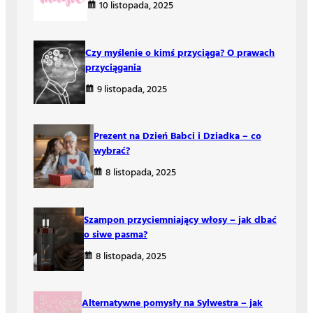
10 listopada, 2025
Czy myślenie o kimś przyciąga? O prawach
przyciągania
9 listopada, 2025
Prezent na Dzień Babci i Dziadka – co
wybrać?
8 listopada, 2025
Szampon przyciemniający włosy – jak dbać
o siwe pasma?
8 listopada, 2025
Alternatywne pomysły na Sylwestra – jak