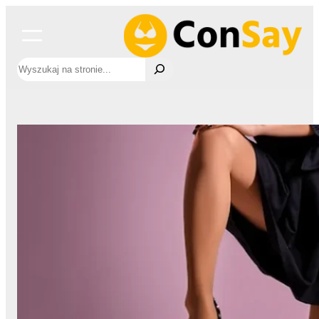
Przejdź
do
treści
Szukaj