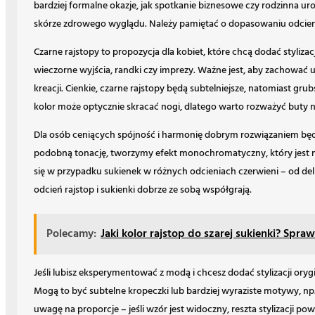
bardziej formalne okazje, jak spotkanie biznesowe czy rodzinna u
skórze zdrowego wyglądu. Należy pamiętać o dopasowaniu odcienia 
Czarne rajstopy to propozycja dla kobiet, które chcą dodać styliza
wieczorne wyjścia, randki czy imprezy. Ważne jest, aby zachować 
kreacji. Cienkie, czarne rajstopy będą subtelniejsze, natomiast gru
kolor może optycznie skracać nogi, dlatego warto rozważyć buty n
Dla osób ceniących spójność i harmonię dobrym rozwiązaniem będą
podobną tonację, tworzymy efekt monochromatyczny, który jest ni
się w przypadku sukienek w różnych odcieniach czerwieni – od delik
odcień rajstop i sukienki dobrze ze sobą współgrają.
Polecamy:
Jaki kolor rajstop do szarej sukienki? Spr
Jeśli lubisz eksperymentować z modą i chcesz dodać stylizacji oryg
Mogą to być subtelne kropeczki lub bardziej wyraziste motywy, np
uwagę na proporcje – jeśli wzór jest widoczny, reszta stylizacji p