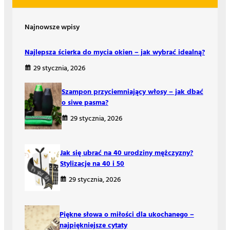
Najnowsze wpisy
Najlepsza ścierka do mycia okien – jak wybrać idealną?
29 stycznia, 2026
Szampon przyciemniający włosy – jak dbać
o siwe pasma?
29 stycznia, 2026
Jak się ubrać na 40 urodziny mężczyzny?
Stylizacje na 40 i 50
29 stycznia, 2026
Piękne słowa o miłości dla ukochanego –
najpiękniejsze cytaty