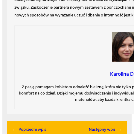
związku. Zaskoczenie partnera nowym zestawem z pończochami 
nowych sposobów na wyrażanie uczuć i dbanie o intymność jest kluc
Karolina D
Z pasją pomagam kobietom odnaleźć bieliznę, która nie tylko p
komfort na co dzień. Dzięki mojemu doświadczeniu i indywidua
materiałów, aby każda klientka cz
←
Poprzedni wpis
Następny wpis
→