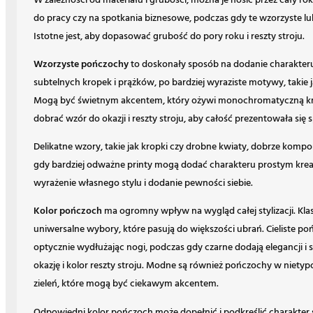
W zależności od materiału i grubości, można je nosić przez cały r
do pracy czy na spotkania biznesowe, podczas gdy te wzorzyste l
Istotne jest, aby dopasować grubość do pory roku i reszty stroju.
Wzorzyste pończochy
to doskonały sposób na dodanie charakteru
subtelnych kropek i prążków, po bardziej wyraziste motywy, takie j
Mogą być świetnym akcentem, który ożywi monochromatyczną kreac
dobrać wzór do okazji i reszty stroju, aby całość prezentowała się s
Delikatne wzory, takie jak kropki czy drobne kwiaty, dobrze kompo
gdy bardziej odważne printy mogą dodać charakteru prostym kre
wyrażenie własnego stylu i dodanie pewności siebie.
Kolor pończoch
ma ogromny wpływ na wygląd całej stylizacji. Klasycz
uniwersalne wybory, które pasują do większości ubrań. Cieliste po
optycznie wydłużając nogi, podczas gdy czarne dodają elegancji i
okazję i kolor reszty stroju. Modne są również pończochy w nietyp
zieleń, które mogą być ciekawym akcentem.
Odpowiedni kolor pończoch może dopełnić i podkreślić charakter s