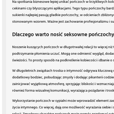
Na spotkania biznesowe lepiej unikać pończoch w krzykliwych ko
cekinami czy błyszczącymi aplikacjami. Tego typu pończochy bardz
sukienki najlepiej pasują gładkie pończochy, w odcieniach zbliżony
stonowanym wzorem. Ważne jest zachowanie profesjonalizmu i su
Dlaczego warto nosić seksowne pończochy
Noszenie kuszących pończoch w długotrwałej relacji to więcej niż
podtrzymanie płomienia uczuć. Mogą one odmienić wygląd, dodać
świeżości. To prosty sposób na podkreślenie kobiecości i dbanie o 
W długoletnich związkach troska o intymność odgrywa kluczową r
dodatkowy bodziec, pobudzając zmysły i dodając pikanterii codzi
zainicjować wyjątkową atmosferę, sprzyjając bliskości i wzmacniają
również forma wizualnej komunikacji, wyrażająca pożądanie i trosk
Wykorzystanie pończoch w sypialni może wprowadzić element zask
życia intymnego. Co więcej, dają one możliwość wyrażania siebie i s