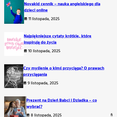
Novakid cennik – nauka angielskiego dla
i, a także na odkrycie ich uniwersalnych zalet.
dzieci online
11 listopada, 2025
Najpiękniejsze cytaty krótkie, które
inspirują do życia
10 listopada, 2025
Czy myślenie o kimś przyciąga? O prawach
przyciągania
9 listopada, 2025
Prezent na Dzień Babci i Dziadka – co
wybrać?
ych zasad. Pończochy to wszechstronny dodatek, który potrafi
8 listopada, 2025