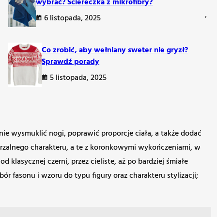
tą ubioru. Do stonowanych stylizacji pasują neutralne
wybrać? Ściereczka z mikrofibry?
ć doskonałym sposobem na dodanie charakteru. Pamiętajmy,
6 listopada, 2025
Co zrobić, aby wełniany sweter nie gryzł?
Sprawdź porady
5 listopada, 2025
óry potrafi całkowicie odmienić wygląd, eksponując atuty
i barw, dzięki czemu każda z pań może znaleźć idealne dla
ie wysmuklić nogi, poprawić proporcje ciała, a także dodać
tarzalnego charakteru, a te z koronkowymi wykończeniami, w
klasycznej czerni, przez cieliste, aż po bardziej śmiałe
 fasonu i wzoru do typu figury oraz charakteru stylizacji;