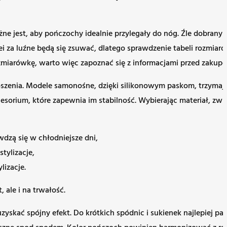
żne jest, aby pończochy idealnie przylegały do nóg. Źle dobran
ei za luźne będą się zsuwać, dlatego sprawdzenie tabeli rozmia
miarówkę, warto więc zapoznać się z informacjami przed zakup
nia. Modele samonośne, dzięki silikonowym paskom, trzymają s
orium, które zapewnia im stabilność. Wybierając materiał, zwró
dzą się w chłodniejsze dni,
tylizacje,
lizacje.
 ale i na trwałość.
zyskać spójny efekt. Do krótkich spódnic i sukienek najlepiej 