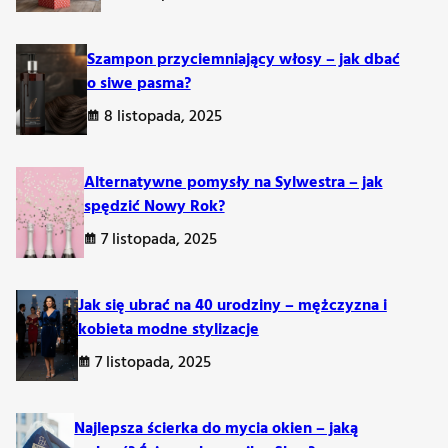
Szampon przyciemniający włosy – jak dbać
y rozmiar może powodować nieestetyczne marszczenia i
o siwe pasma?
rów i dokładny pomiar obwodu ud oraz długości nóg są
8 listopada, 2025
em.
ię na udach, eliminując potrzebę używania pasa do
Alternatywne pomysły na Sylwestra – jak
ćmy uwagę na jego jakość i przeznaczenie. Poniżej kilka
spędzić Nowy Rok?
7 listopada, 2025
Jak się ubrać na 40 urodziny – mężczyzna i
kobieta modne stylizacje
7 listopada, 2025
pasują pończochy samonośne lub do pasa. W przypadku
Najlepsza ścierka do mycia okien – jaką