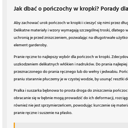
Jak dbać o pończochy w kropki? Porady dla 
Aby zachować urok pończoch w kropki i cieszyć się nimi przez dług
Delikatne materiały i wzory wymagają szczególnej troski, dlatego w
uchronią je przed zniszczeniem, pozwalając na długotrwałe użytko
element garderoby.
Pranie ręczne to najlepszy wybór dla pończoch w kropki. Zdecydowa
uszkodzeniem delikatnych włókien i nadruków. Do prania najlepiej 
przeznaczonego do prania ręcznego lub do wełny i jedwabiu. Pończo
praniu starannie płuczemy je w czystej wodzie, by usunąć resztki 
Pralka i suszarka bębnowa to prosta droga do zniszczenia pończo
obracanie się w bębnie mogą prowadzić do ich deformacji, rozcią
również nie jest sprzymierzeńcem, powodując kurczenie się materia
pranie ręczne i suszenie na płasko.