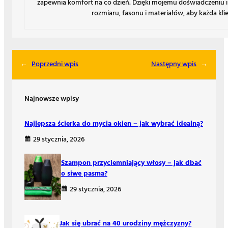
zapewnia komfort na co dzień. Dzięki mojemu doświadczeniu
rozmiaru, fasonu i materiałów, aby każda klie
←
Poprzedni wpis
Następny wpis
→
Najnowsze wpisy
Najlepsza ścierka do mycia okien – jak wybrać idealną?
29 stycznia, 2026
Szampon przyciemniający włosy – jak dbać
o siwe pasma?
29 stycznia, 2026
Jak się ubrać na 40 urodziny mężczyzny?