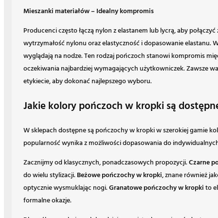
Mieszanki materiałów – Idealny kompromis
Producenci często łączą nylon z elastanem lub lycrą, aby połącz
wytrzymałość nylonu oraz elastyczność i dopasowanie elastanu. W
wyglądają na nodze. Ten rodzaj pończoch stanowi kompromis międz
oczekiwania najbardziej wymagających użytkowniczek. Zawsze wa
etykiecie, aby dokonać najlepszego wyboru.
Jakie kolory pończoch w kropki są dostępn
W sklepach dostępne są pończochy w kropki w szerokiej gamie kolor
popularność wynika z możliwości dopasowania do indywidualnych pr
Zacznijmy od klasycznych, ponadczasowych propozycji.
Czarne p
do wielu stylizacji.
Beżowe pończochy w kropki
, znane również jako
optycznie wysmuklając nogi.
Granatowe pończochy w kropki
to e
formalne okazje.