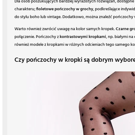
Dla osób poszukujących bardziej wyrazistych rozwiązań, dostępne
charakteru;
fioletowe pończochy w grochy
, podkreślające indywi
do stylu boho lub vintage. Dodatkowo, można znaleźć pończochy w
Warto również zwrócić uwagę na kolor samych kropek.
Czarne gr
połączenie. Pończochy z
kontrastowymi kropkami
, np. białymi na
również modele z kropkami w różnych odcieniach tego samego ko
Czy pończochy w kropki są dobrym wybore