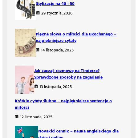
Stylizacje na 40 i 50
29 stycznia, 2026
Piękne słowa o miłości dla ukochanego –
najpiękniejsze cytaty
14 listopada, 2025
Jak zacząć rozmowę na Tinderze?
Sprawdzone sposoby na zagadanie
13 listopada, 2025
Krótkie cytaty ślubne – najpiękniejsze sentencje o
miłości
12 listopada, 2025
Novakid cennik – nauka angielskiego dla
dzieci online