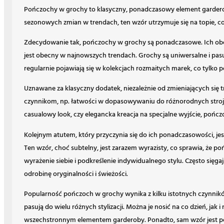
Pończochy w grochy to klasyczny, ponadczasowy element garderob
sezonowych zmian w trendach, ten wzór utrzymuje się na topie, co
Zdecydowanie tak, pończochy w grochy są ponadczasowe. Ich obe
jest obecny w najnowszych trendach. Grochy są uniwersalne i pasuj
regularnie pojawiają się w kolekcjach rozmaitych marek, co tylko
Uznawane za klasyczny dodatek, niezależnie od zmieniających się 
czynnikom, np. łatwości w dopasowywaniu do różnorodnych strojów i
casualowy look, czy elegancka kreacja na specjalne wyjście, po
Kolejnym atutem, który przyczynia się do ich ponadczasowości, jes
Ten wzór, choć subtelny, jest zarazem wyrazisty, co sprawia, że 
wyrażenie siebie i podkreślenie indywidualnego stylu. Często sięgają 
odrobinę oryginalności i świeżości.
Popularność pończoch w grochy wynika z kilku istotnych czynnikó
pasują do wielu różnych stylizacji. Można je nosić na co dzień, jak i
wszechstronnym elementem garderoby. Ponadto, sam wzór jest p