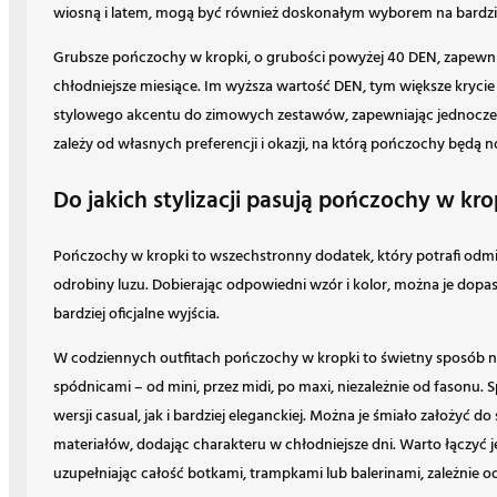
wiosną i latem, mogą być również doskonałym wyborem na bardziej 
Grubsze pończochy w kropki, o grubości powyżej 40 DEN, zapewniaj
chłodniejsze miesiące. Im wyższa wartość DEN, tym większe krycie i 
stylowego akcentu do zimowych zestawów, zapewniając jednocześ
zależy od własnych preferencji i okazji, na którą pończochy będą 
Do jakich stylizacji pasują pończochy w kro
Pończochy w kropki to wszechstronny dodatek, który potrafi odmieni
odrobiny luzu. Dobierając odpowiedni wzór i kolor, można je dopas
bardziej oficjalne wyjścia.
W codziennych outfitach pończochy w kropki to świetny sposób na
spódnicami – od mini, przez midi, po maxi, niezależnie od fasonu.
wersji casual, jak i bardziej eleganckiej. Można je śmiało założyć 
materiałów, dodając charakteru w chłodniejsze dni. Warto łączyć j
uzupełniając całość botkami, trampkami lub balerinami, zależnie o