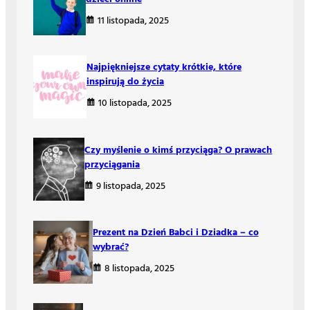
11 listopada, 2025
Najpiękniejsze cytaty krótkie, które
inspirują do życia
10 listopada, 2025
Czy myślenie o kimś przyciąga? O prawach
przyciągania
9 listopada, 2025
Prezent na Dzień Babci i Dziadka – co
wybrać?
8 listopada, 2025