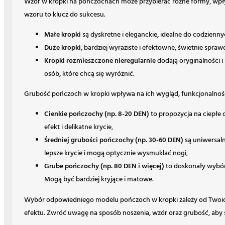
Wzór w kropki na pończochach może przybierać różne formy, wpł
wzoru to klucz do sukcesu.
Małe kropki
są dyskretne i eleganckie, idealne do codzienny
Duże kropki
, bardziej wyraziste i efektowne, świetnie spra
Kropki rozmieszczone nieregularnie
dodają oryginalności 
osób, które chcą się wyróżnić.
Grubość pończoch w kropki wpływa na ich wygląd, funkcjonalność 
Cienkie pończochy (np. 8-20 DEN)
to propozycja na ciepłe d
efekt i delikatne krycie,
Średniej grubości pończochy (np. 30-60 DEN)
są uniwersaln
lepsze krycie i mogą optycznie wysmuklać nogi,
Grube pończochy (np. 80 DEN i więcej)
to doskonały wybór 
Mogą być bardziej kryjące i matowe.
Wybór odpowiedniego modelu pończoch w kropki zależy od Twoich 
efektu. Zwróć uwagę na sposób noszenia, wzór oraz grubość, aby st