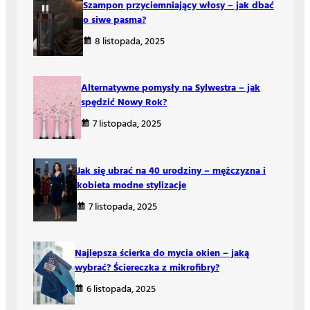
Szampon przyciemniający włosy – jak dbać
o siwe pasma?
8 listopada, 2025
Alternatywne pomysły na Sylwestra – jak
spędzić Nowy Rok?
7 listopada, 2025
Jak się ubrać na 40 urodziny – mężczyzna i
kobieta modne stylizacje
7 listopada, 2025
Najlepsza ścierka do mycia okien – jaką
wybrać? Ściereczka z mikrofibry?
6 listopada, 2025