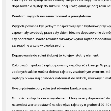
dopasowanie rajstop do sukni ślubnej, uwzględniając porę roku i os
Komfort i wygoda noszenia to kwestie priorytetowe.
Wygoda powinna być jednym z najważniejszych kryteriów przy wybo
zapewniały swobodę przez cały dzień. Idealne dopasowanie do nóg 
czy podrażnień. Warto również rozważyć wybór rajstop z dodatkowy
szczególnie ważne w cieplejsze dni.
Dopasowanie do sukni ślubnej to kolejny istotny element.
Kolor, wzór i grubość rajstop powinny współgrać z kreacją. W przy
zdobnych sukien można dobrać rajstopy z subtelnym wzorem, który d
rajstopy o większej grubości, natomiast do lekkich, zwiewnych mate
Uwzględnienie pory roku jest również bardzo ważne.
Grubość rajstop to kluczowy element, który należy dopasować do po
natomiast warto postawić na cieplejsze rajstopy o grubości 20-40