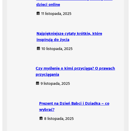
dzieci online
11 listopada, 2025
Najpiękniejsze cytaty krótkie, które
inspirują do życia
10 listopada, 2025
Czy myślenie o kimś przyciąga? O prawach
przyciągania
9 listopada, 2025
Prezent na Dzień Babci i Dziadka – co
wybrać?
8 listopada, 2025