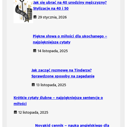
Jak się ubrać na 40 urodziny mężczyzny?
Stylizacje na 40 i 50
29 stycznia, 2026
Piękne słowa o miłości dla ukochanego –
najpiękniejsze cytaty
14 listopada, 2025
Jak zacząć rozmowę na Tinderze?
Sprawdzone sposoby na zagadanie
13 listopada, 2025
Krótkie cytaty ślubne – najpiękniejsze sentencje o
miłości
12 listopada, 2025
Novakid cennik – nauka angielskiego dla