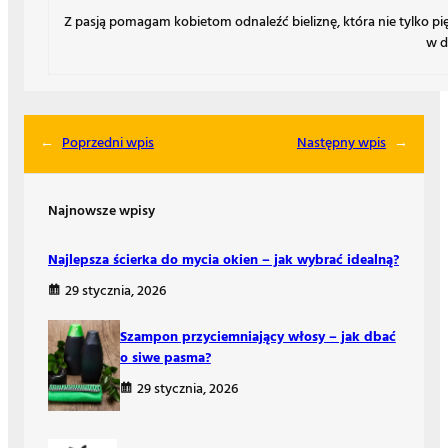
Z pasją pomagam kobietom odnaleźć bieliznę, która nie tylko p
w d
←
Poprzedni wpis
Następny wpis
→
Najnowsze wpisy
Najlepsza ścierka do mycia okien – jak wybrać idealną?
29 stycznia, 2026
Szampon przyciemniający włosy – jak dbać
o siwe pasma?
29 stycznia, 2026