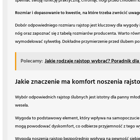
spełniać swoją funkcję praktyczną, chroniąc nogi przed chłodem
Rozmiar i dopasowanie to kwestie, na które trzeba zwrócić uwag
Dobór odpowiedniego rozmiaru rajstop jest kluczowy dla wygody i 
nóg oraz zapoznać się z tabelą rozmiarów producenta. Warto równ
wymodelować sylwetkę. Dokładne przymierzenie przed ślubem poz
Polecamy:
Jakie rodzaje rajstop wybrać? Poradnik dla
Jakie znaczenie ma komfort noszenia rajst
Wybór odpowiednich rajstop ślubnych jest istotny dla panny młode
wesela.
Wygoda to podstawowy element, który wpływa na samopoczucie pan
mogą powodować dyskomfort, co odbierze przyjemność z tego wyją
Wygoda noszenia rajstop bezpośrednio wpływa na pewność siebie 