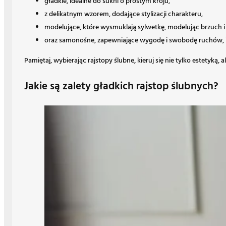
gładkie, idealne do sukni o prostym kroju,
z delikatnym wzorem, dodające stylizacji charakteru,
modelujące, które wysmuklają sylwetkę, modelując brzuch i 
oraz samonośne, zapewniające wygodę i swobodę ruchów, id
Pamiętaj, wybierając rajstopy ślubne, kieruj się nie tylko estetyk
Jakie są zalety gładkich rajstop ślubnych?