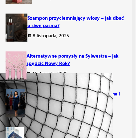
Szampon przyciemniający włosy – jak dbać
o siwe pasma?
8 listopada, 2025
Alternatywne pomysły na Sylwestra – jak
spędzić Nowy Rok?
7 listopada, 2025
Jak się ubrać na 40 urodziny – mężczyzna i
kobieta modne stylizacje
7 listopada, 2025
Najlepsza ścierka do mycia okien – jaką