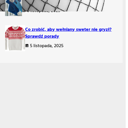
wybrać? Ściereczka z mikrofibry?
6 listopada, 2025
Co zrobić, aby wełniany sweter nie gryzł?
Sprawdź porady
5 listopada, 2025