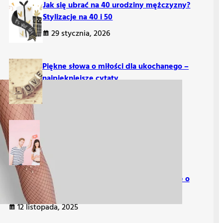
Jak się ubrać na 40 urodziny mężczyzny?
Stylizacje na 40 i 50
29 stycznia, 2026
Piękne słowa o miłości dla ukochanego –
najpiękniejsze cytaty
14 listopada, 2025
Jak zacząć rozmowę na Tinderze?
Sprawdzone sposoby na zagadanie
13 listopada, 2025
Krótkie cytaty ślubne – najpiękniejsze sentencje o
miłości
12 listopada, 2025