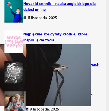
Novakid cennik – nauka angielskiego dla
dzieci online
11 listopada, 2025
Najpiękniejsze cytaty krótkie, które
inspirują do życia
10 listopada, 2025
Czy myślenie o kimś przyciąga? O prawach
przyciągania
9 listopada, 2025
Prezent na Dzień Babci i Dziadka – co
wybrać?
8 listopada, 2025