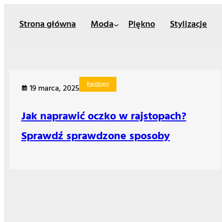
Przejdź
Strona główna
Moda
Piękno
Stylizacje
do
treści
Rajstopy
19 marca, 2025
Jak naprawić oczko w rajstopach?
Sprawdź sprawdzone sposoby