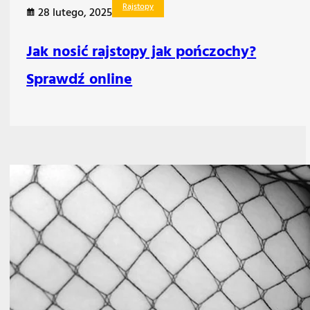
Rajstopy
28 lutego, 2025
Jak nosić rajstopy jak pończochy?
Sprawdź online