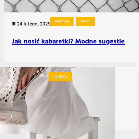
Rajstopy
Moda
24 lutego, 2025
Jak nosić kabaretki? Modne sugestie
Rajstopy
17 lutego, 2025
Jak nosić rajstopy do sandałów?
Stylowe wskazówki