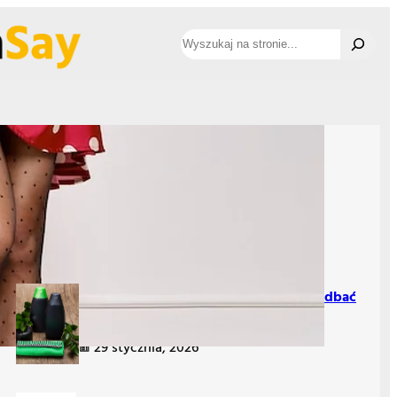
Szukaj
Najnowsze wpisy
Najlepsza ścierka do mycia okien – jak wybrać
idealną?
29 stycznia, 2026
Szampon przyciemniający włosy – jak dbać
o siwe pasma?
29 stycznia, 2026