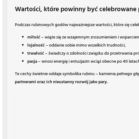
Wartości, które powinny być celebrowane
Podczas rubinowych godów najważniejsze wartości, które się celeb
miłość
– wiąże się ze wzajemnym zrozumieniem i wsparciem
lojalność
– oddanie sobie mimo wszelkich trudności,
trwałość
– świadczy o zdolności związku do przetrwania pr
pasja
– wnosi energię i entuzjazm wciąż obecne po 40 lata
Te cechy świetnie oddaje symbolika rubinu – kamienia pełnego gł
partnerami oraz ich nieustanny rozwój jako pary.