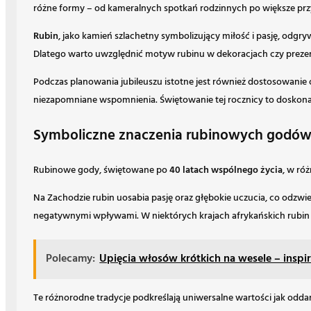
różne formy – od kameralnych spotkań rodzinnych po większe przyjęc
Rubin
, jako kamień szlachetny symbolizujący miłość i pasję, odgry
Dlatego warto uwzględnić motyw rubinu w dekoracjach czy preze
Podczas planowania jubileuszu istotne jest również dostosowanie 
niezapomniane wspomnienia. Świętowanie tej rocznicy to doskonała
Symboliczne znaczenia rubinowych godów w 
Rubinowe gody, świętowane po
40 latach wspólnego życia
, w ró
Na Zachodzie rubin uosabia pasję oraz głębokie uczucia, co odzwie
negatywnymi wpływami. W niektórych krajach afrykańskich rubin je
Polecamy:
Upięcia włosów krótkich na wesele – inspir
Te różnorodne tradycje podkreślają uniwersalne wartości jak oddan