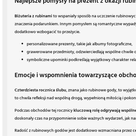
Najlepsze pomysły na prezent z okazji r
Biżuteria z rubinami
to wspaniały sposób na uczczenie rubinowych
znaczenia podarunkiem. Innym pomysłem są romantyczne wypady,
dodatkowo wzbogacić to przeżycie.
personalizowane prezenty, takie jak albumy fotograficzne,
grawerowane przedmioty, odzwierciedlają wspólne chwile o
symboliczne upominki podkreślają wyjątkowy charakter relacj
Emocje i wspomnienia towarzyszące obcho
Czterdziesta rocznica ślubu
, znana jako rubinowe gody, to wyjąt
to chwila refleksji nad wspólną drogą, wypełnioną miłością i pok
Podczas obchodów tej rocznicy
kluczową rolę odgrywają wspólne
doskonały czas na przypomnienie sobie ważnych wydarzeń, jak naro
Radość z rubinowych godów jest dodatkowo wzmacniana przez celebra