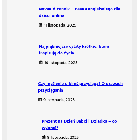
Novakid cennik – nauka angielskiego dla
dzieci online
11 listopada, 2025
Najpiękniejsze cytaty krótkie, które
inspirują do życia
10 listopada, 2025
Czy myślenie o kimś przyciąga? O prawach
przyciągania
9 listopada, 2025
Prezent na Dzień Babci i Dziadka – co
wybrać?
8 listopada, 2025