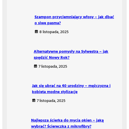
Szampon przyciemniający włosy – jak dbać
o siwe pasma?
8 listopada, 2025
Alternatywne pomysły na Sylwestra – jak
spędzić Nowy Rok?
7 listopada, 2025
Jak się ubrać na 40 urodziny – mężczyzna i
kobieta modne stylizacje
7 listopada, 2025
Najlepsza ścierka do mycia okien – jaką
wybrać? Ściereczka z mikrofibry?