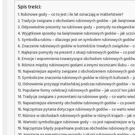
Spis treści:
Rubinowe gody – co to jest i ile lat oznaczają w małżeństwie?
Tradycje związane z obchodami rubinowych godów – jak świętować
Odpowiednie prezenty na rubinowe gody – pomysły na eleganckie
Wyjątkowe sposoby na świętowanie rubinowych godów – jak uczci
Symbolika rubinu – dlaczego jest on symbolem rubinowych godów
Znaczenie rubinowych godów w kontekście trwałych związków – c
Najlepsze pomysły na prezent z okazji rubinowych godów – co p
Emocje i wspomnienia towarzyszące obchodom rubinowych godów –
Różnice między rubinowymi godami a innymi rocznicami ślubu – co
Najważniejsze aspekty związane z obchodzeniem rubinowych god
Symboliczne znaczenia rubinowych godów w różnych kulturach – jak
Odnowienie przysięgi małżeńskiej podczas rubinowych godów – naj
Popularne formy celebracji rubinowych godów – jak uczcić ten jubi
Tradycje związane z prezentami na rubinowe gody – co warto wie
Najważniejsze elementy obchodów rubinowych godów – co powinno
Najczęstsze pytania dotyczące rubinowych godów – co warto wie
Różnice w obchodach rubinowych godów w różnych krajach – jak ró
Wartości symbolizujące rubinowe gody – co jest najważniejsze w t
Najczęstsze błędy popełniane podczas obchodów rubinowych godó
Inspiracje na romantyczne wyjazdy z okazji rubinowych godów – g