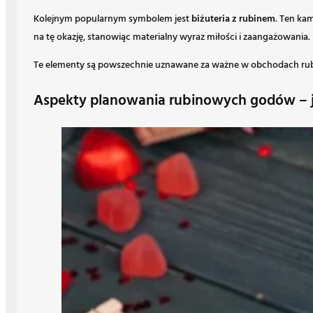
Kolejnym popularnym symbolem jest
biżuteria z rubinem
. Ten kam
na tę okazję, stanowiąc materialny wyraz miłości i zaangażowania.
Te elementy są powszechnie uznawane za ważne w obchodach rubin
Aspekty planowania rubinowych godów – 