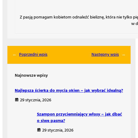
Z pasją pomagam kobietom odnaleźć bieliznę, która nie tylko p
w d
←
Poprzedni wpis
Następny wpis
→
Najnowsze wpisy
Najlepsza ścierka do mycia okien – jak wybrać idealną?
29 stycznia, 2026
Szampon przyciemniający włosy – jak dbać
o siwe pasma?
29 stycznia, 2026