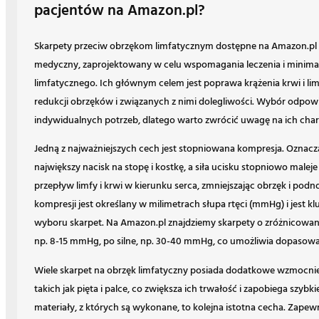
pacjentów na Amazon.pl?
Skarpety przeciw obrzękom limfatycznym dostępne na Amazon.pl t
medyczny, zaprojektowany w celu wspomagania leczenia i minim
limfatycznego. Ich głównym celem jest poprawa krążenia krwi i lim
redukcji obrzęków i związanych z nimi dolegliwości. Wybór odpowi
indywidualnych potrzeb, dlatego warto zwrócić uwagę na ich char
Jedną z najważniejszych cech jest stopniowana kompresja. Oznacza
największy nacisk na stopę i kostkę, a siła ucisku stopniowo maleje
przepływ limfy i krwi w kierunku serca, zmniejszając obrzęk i pod
kompresji jest określany w milimetrach słupa rtęci (mmHg) i jest
wyboru skarpet. Na Amazon.pl znajdziemy skarpety o zróżnicowany
np. 8-15 mmHg, po silne, np. 30-40 mmHg, co umożliwia dopasowa
Wiele skarpet na obrzęk limfatyczny posiada dodatkowe wzmocnie
takich jak pięta i palce, co zwiększa ich trwałość i zapobiega szy
materiały, z których są wykonane, to kolejna istotna cecha. Zapewn