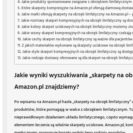
Jakie produkty sponsorowane związane z obrzękiem limfatycznym
Które skarpety kompresyjne na Amazon.pl oferują darmową dosta
Jakie marki oferują skarpety na obrzęk limfatyczny na Amazon.pl – 
Jakie rozmiary skarpet kompresyjnych na obrzęk limfatyczny są do
Jakie kolory skarpet uciskowych na obrzęk limfatyczny możemy zn
Jakie wzory skarpet kompresyjnych na obrzęk limfatyczny czekają 
Jakie cechy skarpet na obrzęk limfatyczny są ważne dla pacjentó
Z jakich materiałów wykonane są skarpety uciskowe na obrzęk lim
Jakie style skarpet kompresyjnych na obrzęk limfatyczny są dost
Jakie rodzaje dostawy oferowane są dla skarpet na obrzęk limfaty
Jakie wyniki wyszukiwania „skarpety na ob
Amazon.pl znajdziemy?
Po wpisaniu na Amazon.pl hasła „skarpety na obrzęk limfatyczny” u
produktów, które pomagają w walce z obrzękiem limfatycznym. To
nieprawidłowym działaniem układu limfatycznego, często wymaga
elementem leczenia są właśnie skarpety uciskowe. Amazon.pl, kon
medycznymi, proponuje bogaty wybór tego rodzaju wyrobów.