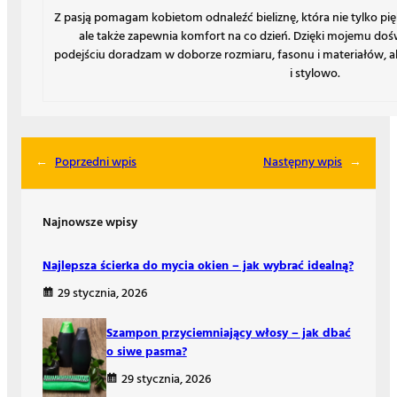
Z pasją pomagam kobietom odnaleźć bieliznę, która nie tylko pię
ale także zapewnia komfort na co dzień. Dzięki mojemu do
podejściu doradzam w doborze rozmiaru, fasonu i materiałów, ab
i stylowo.
←
Poprzedni wpis
Następny wpis
→
Najnowsze wpisy
Najlepsza ścierka do mycia okien – jak wybrać idealną?
29 stycznia, 2026
Szampon przyciemniający włosy – jak dbać
o siwe pasma?
29 stycznia, 2026