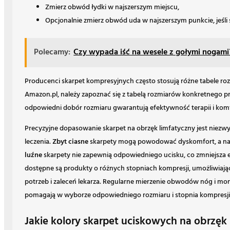
Zmierz obwód łydki w najszerszym miejscu,
Opcjonalnie zmierz obwód uda w najszerszym punkcie, jeśli 
Polecamy:
Czy wypada iść na wesele z gołymi nogami
Producenci skarpet kompresyjnych często stosują różne tabele r
Amazon.pl, należy zapoznać się z tabelą rozmiarów konkretnego p
odpowiedni dobór rozmiaru gwarantują efektywność terapii i komf
Precyzyjne dopasowanie skarpet na obrzęk limfatyczny jest niezwy
leczenia.
Zbyt ciasne
skarpety mogą powodować dyskomfort, a nawe
luźne
skarpety nie zapewnią odpowiedniego ucisku, co zmniejsza 
dostępne są produkty o różnych stopniach kompresji, umożliwiaj
potrzeb i zaleceń lekarza. Regularne mierzenie obwodów nóg i m
pomagają w wyborze odpowiedniego rozmiaru i stopnia kompresji
Jakie kolory skarpet uciskowych na obrzę