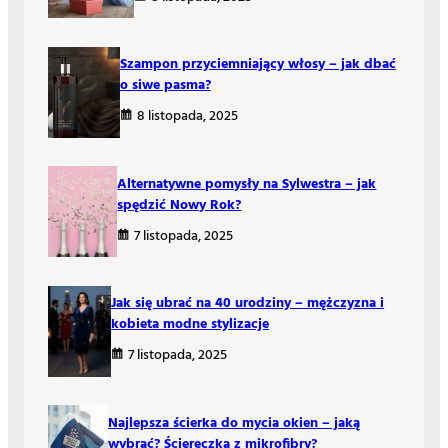
Szampon przyciemniający włosy – jak dbać
o siwe pasma?
8 listopada, 2025
Alternatywne pomysły na Sylwestra – jak
spędzić Nowy Rok?
7 listopada, 2025
Jak się ubrać na 40 urodziny – mężczyzna i
kobieta modne stylizacje
7 listopada, 2025
Najlepsza ścierka do mycia okien – jaką
wybrać? Ściereczka z mikrofibry?