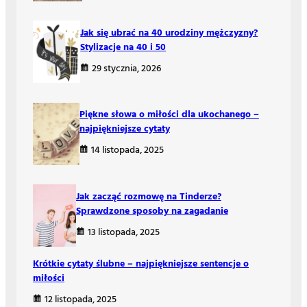
Jak się ubrać na 40 urodziny mężczyzny?
Stylizacje na 40 i 50
29 stycznia, 2026
Piękne słowa o miłości dla ukochanego –
najpiękniejsze cytaty
14 listopada, 2025
Jak zacząć rozmowę na Tinderze?
Sprawdzone sposoby na zagadanie
13 listopada, 2025
Krótkie cytaty ślubne – najpiękniejsze sentencje o
miłości
12 listopada, 2025