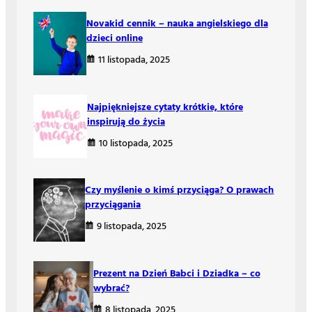
Novakid cennik – nauka angielskiego dla
dzieci online
11 listopada, 2025
Najpiękniejsze cytaty krótkie, które
inspirują do życia
10 listopada, 2025
Czy myślenie o kimś przyciąga? O prawach
przyciągania
9 listopada, 2025
Prezent na Dzień Babci i Dziadka – co
wybrać?
8 listopada, 2025