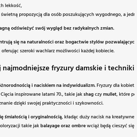
h lekkość,
jest świetną propozycją dla osób poszukujących wygodnego, a jedn
pragną odświeżyć swój wygląd bez radykalnych zmian.
entrują się na naturalności oraz bogactwie stylów pozwalający
ferując szeroki wachlarz możliwości każdej kobiecie.
 najmodniejsze fryzury damskie i techniki s
żnorodnością i naciskiem na indywidualizm
. Fryzury dla kobie
ięcia inspirowane latami 70., takie jak
shag
czy
mullet
, które p
nanie dzięki swojej praktyczności i szykowności.
śmiałością i oryginalnością
, kładąc duży nacisk na kreatywne
koloryzacji takie jak
balayage oraz ombre
wciąż będą cieszyć się 