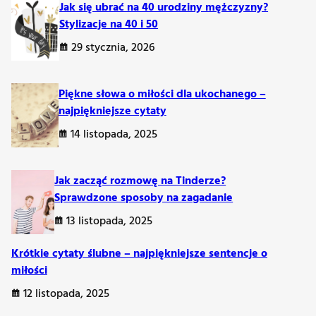
Jak się ubrać na 40 urodziny mężczyzny?
Stylizacje na 40 i 50
29 stycznia, 2026
Piękne słowa o miłości dla ukochanego –
najpiękniejsze cytaty
14 listopada, 2025
Jak zacząć rozmowę na Tinderze?
Sprawdzone sposoby na zagadanie
13 listopada, 2025
Krótkie cytaty ślubne – najpiękniejsze sentencje o
miłości
12 listopada, 2025