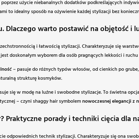
zacji poprzez użycie niebanalnych dodatków podkreślających ind
i to idealny sposób na ożywienie każdej stylizacji bez konieczn
. Dlaczego warto postawić na objętość i luz
hstronnością i łatwością stylizacji. Charakteryzuje się warstwo
l jest doskonałym wyborem dla osób pragnących lekkości i ruchu
lność
– pasuje do różnych typów włosów, od cienkich po grube, 
aturalną strukturę kosmyków.
isuje się w modę na luźne i swobodne stylizacje. To świetna op
aotycznej – czyni shaggy hair symbolem
nowoczesnej elegancji z n
? Praktyczne porady i techniki cięcia dla 
ycie odpowiednich technik stylizacji. Charakteryzuje się ona s