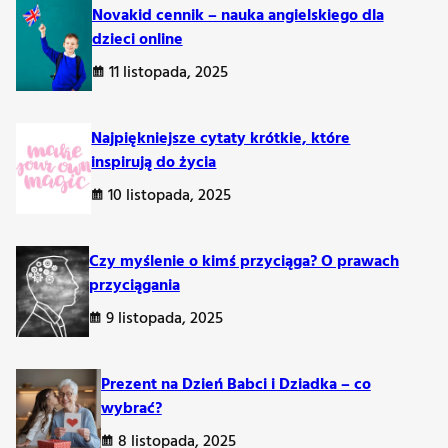
Novakid cennik – nauka angielskiego dla
dzieci online
11 listopada, 2025
Najpiękniejsze cytaty krótkie, które
inspirują do życia
10 listopada, 2025
skie i inspiracje na nadchodzący czas
Czy myślenie o kimś przyciąga? O prawach
przyciągania
rendy w tym okresie skupią się na podkreśleniu naturalnego
9 listopada, 2025
Prezent na Dzień Babci i Dziadka – co
wybrać?
i,
8 listopada, 2025