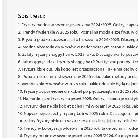
Spis treści:
Fryzury modne w sezonie jesień-zima 2024/2025. Odkryj najnows
Trendy fryzjerskie w 2025 roku. Poznaj najmodniejsze fryzury dam
Fryzura gładko zaczesana jako hit sezonu 2024/2025. Dlaczego 
Modne akcesoria do włosów w nadchodzącym sezonie. Jakie d
Zalety fryzury shaggy hair w 2025 roku. Dlaczego warto postawić
Jak osiągnąć efekt fryzury shaggy hair? Praktyczne porady i tec
Fryzura bixie cut. Dla kogo jest przeznaczona i jakie ma cechy
Popularne techniki strzyżenia w 2025 roku. Jakie metody będ
Modne kolory włosów w 2025 roku. Jakie odcienie będą najpop
Fryzury odpowiednie dla kobiet po pięćdziesiątce w 2025 roku.
Najmodniejsze fryzury na jesień 2025. Odkryj inspiracje na sty
Fryzury idealne dla kobiet z cienkimi włosami w 2025 roku. Jak
Najważniejsze cechy fryzury bob w 2025 roku. Dlaczego ten p
Zalety fryzury pixie cut w 2025 roku. Jakie są jej atuty i dla kog
Trendy w koloryzacji włosów na 2025 rok. Jakie techniki i 
Fryzury modne w sezonie jesień-zima 2025/2026. Co przyniesi