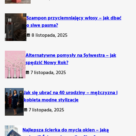
ocześnie stylowego strzyżenia.
Szampon przyciemniający włosy – jak dbać
o siwe pasma?
8 listopada, 2025
ch wyrazić osobowość poprzez fryzurę.
Stylizacje damskie
Alternatywne pomysły na Sylwestra – jak
spędzić Nowy Rok?
tylizacji
7 listopada, 2025
t połączą tradycyjne elementy z nowoczesnymi detalami,
Jak się ubrać na 40 urodziny – mężczyzna i
odkreślają naturalną strukturę włosów, staną się niezwykle
kobieta modne stylizacje
7 listopada, 2025
 podejście. Modne będą zarówno pastelowe barwy, jak i
popularnością z uwagi na ich zdolność do dodawania głębi.
Najlepsza ścierka do mycia okien – jaką