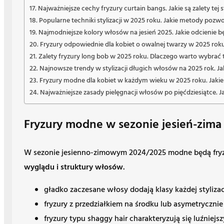
Najważniejsze cechy fryzury curtain bangs. Jakie są zalety tej s
Popularne techniki stylizacji w 2025 roku. Jakie metody poz
Najmodniejsze kolory włosów na jesień 2025. Jakie odcienie
Fryzury odpowiednie dla kobiet o owalnej twarzy w 2025 roku.
Zalety fryzury long bob w 2025 roku. Dlaczego warto wybrać tę
Najnowsze trendy w stylizacji długich włosów na 2025 rok. Jak
Fryzury modne dla kobiet w każdym wieku w 2025 roku. Jakie
Najważniejsze zasady pielęgnacji włosów po pięćdziesiątce. J
Fryzury modne w sezonie jesień-zima 
W sezonie jesienno-zimowym 2024/2025 modne będą fryzu
wyglądu i struktury włosów.
gładko zaczesane włosy dodają klasy każdej stylizac
fryzury z przedziałkiem na środku lub asymetryczn
fryzury typu shaggy hair charakteryzują się luźniej