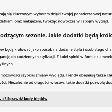
stają się kluczowym wyborem dzięki swojej ponadczasowej naturz
atkami oraz makijażem, tworząc nowoczesny i spójny wygląd.
dzącym sezonie. Jakie dodatki będą król
sów
będą królować jako sposób na dodanie stylu i osobistego char
ancję do codziennych stylizacji. Z kolei spinki w formie klamer
yślnych.
i możliwości szybkiej zmiany wyglądu.
Trendy obejmują także chu
ści.
Niezależnie od długości włosów, takie dodatki pozwolą dost
awić? Sprawdź kody błędów