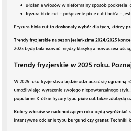
ułożenie włosów w nieformalny sposób podkreśla ic
fryzura bixie cut – połączenie pixie cut i bob’a – 
Fryzura bixie cut to doskonały wybór dla tych, którzy 
Trendy fryzjerskie na sezon jesień-zima 2024/2025 konc
2025 będą balansować między klasyką a nowoczesnością, o
Trendy fryzjerskie w 2025 roku. Poznaj
W 2025 roku fryzjerstwo będzie odznaczać się
ogromną ró
umożliwiając wyrażenie swojego niepowtarzalnego stylu. C
popularne. Krótkie fryzury typu
pixie cut
także zdobędą uz
Kolory włosów w nadchodzącym roku będą wyróżniać się 
intensywne odcienie typu
burgund
czy
granat
. Techniki 