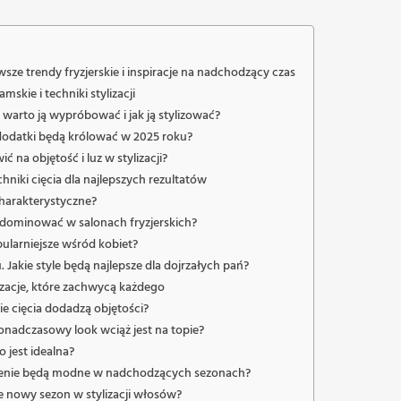
ze trendy fryzjerskie i inspiracje na nadchodzący czas
skie i techniki stylizacji
warto ją wypróbować i jak ją stylizować?
odatki będą królować w 2025 roku?
 na objętość i luz w stylizacji?
hniki cięcia dla najlepszych rezultatów
 charakterystyczne?
ą dominować w salonach fryzjerskich?
ularniejsze wśród kobiet?
 Jakie style będą najlepsze dla dojrzałych pań?
lizacje, które zachwycą każdego
ie cięcia dodadzą objętości?
onadczasowy look wciąż jest na topie?
o jest idealna?
odcienie będą modne w nadchodzących sezonach?
e nowy sezon w stylizacji włosów?