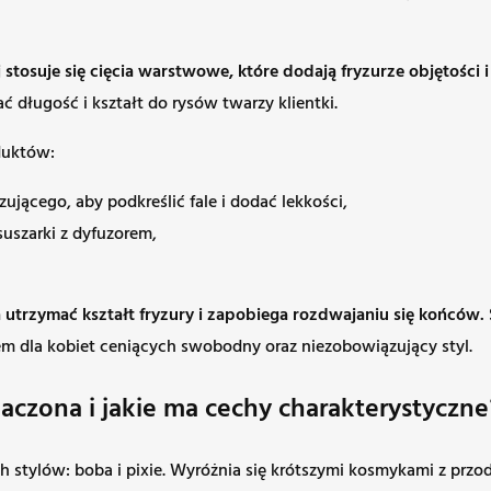
stosuje się cięcia warstwowe, które dodają fryzurze objętości i 
ć długość i kształt do rysów twarzy klientki.
oduktów:
zującego, aby podkreślić fale i dodać lekkości,
suszarki z dyfuzorem,
utrzymać kształt fryzury i zapobiega rozdwajaniu się końców.
m dla kobiet ceniących swobodny oraz niezobowiązujący styl.
znaczona i jakie ma cechy charakterystyczne
tylów: boba i pixie. Wyróżnia się krótszymi kosmykami z przodu,