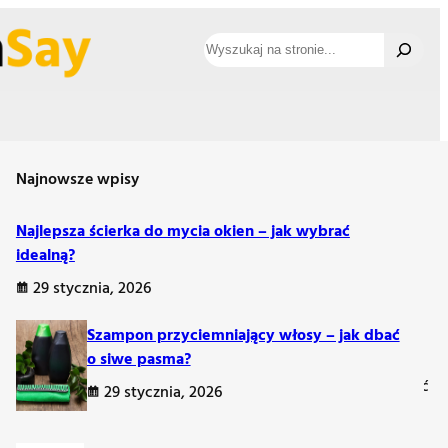
Szukaj
Najnowsze wpisy
ką
Najlepsza ścierka do mycia okien – jak wybrać
idealną?
29 stycznia, 2026
rzez modną, a jednocześnie praktyczną fryzurę. Rok 2025
Szampon przyciemniający włosy – jak dbać
w najnowsze trendy. Obserwujemy powrót do naturalnych
o siwe pasma?
ybór fryzury może nie tylko odświeżyć wygląd, ale także dodać
29 stycznia, 2026
lne rozwiązanie na sezon nadchodzący w stylu nowoczesnej