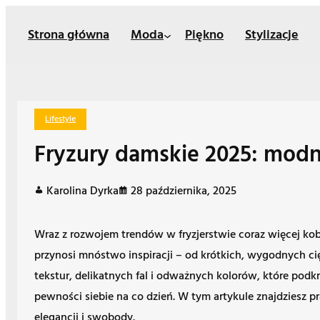
Przejdź
Strona główna
Moda
Piękno
Stylizacje
do
treści
Lifestyle
Fryzury damskie 2025: modne
Karolina Dyrka
28 października, 2025
Wraz z rozwojem trendów w fryzjerstwie coraz więcej kob
przynosi mnóstwo inspiracji – od krótkich, wygodnych c
tekstur, delikatnych fal i odważnych kolorów, które podk
pewności siebie na co dzień. W tym artykule znajdziesz 
elegancji i swobody.