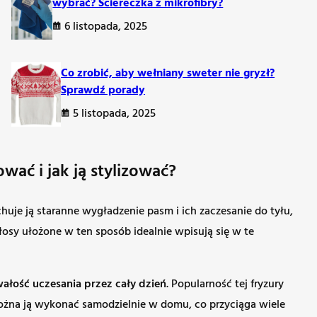
wybrać? Ściereczka z mikrofibry?
aczenia. Moda powróci również do akcesoriów do włosów:
6 listopada, 2025
Co zrobić, aby wełniany sweter nie gryzł?
Sprawdź porady
mniejszających ryzyko uszkodzeń
. W efekcie kobiety coraz
5 listopada, 2025
ać i jak ją stylizować?
chuje ją staranne wygładzenie pasm i ich zaczesanie do tyłu,
włosy ułożone w ten sposób idealnie wpisują się w te
wałość uczesania przez cały dzień
. Popularność tej fryzury
 można ją wykonać samodzielnie w domu, co przyciąga wiele