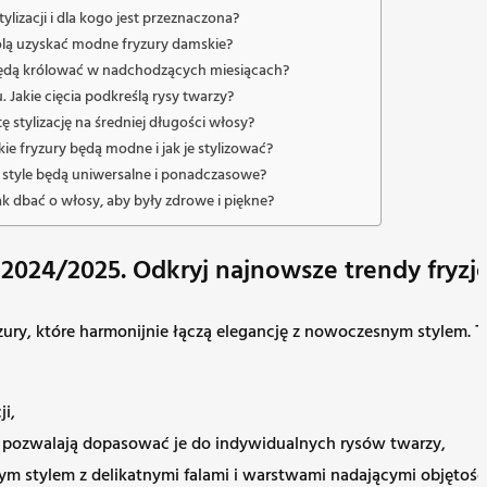
tylizacji i dla kogo jest przeznaczona?
wolą uzyskać modne fryzury damskie?
 będą królować w nadchodzących miesiącach?
 Jakie cięcia podkreślą rysy twarzy?
 stylizację na średniej długości włosy?
ie fryzury będą modne i jak je stylizować?
 style będą uniwersalne i ponadczasowe?
ak dbać o włosy, aby były zdrowe i piękne?
2024/2025. Odkryj najnowsze trendy fryzjer
ry, które harmonijnie łączą elegancję z nowoczesnym stylem.
T
ji,
ie pozwalają dopasować je do indywidualnych rysów twarzy,
szym stylem z delikatnymi falami i warstwami nadającymi objętośc