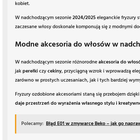
kobiet.
W nadchodzącym sezonie
2024/2025
eleganckie fryzury 
zaczesane włosy doskonale komponują się z modnymi dod
Modne akcesoria do włosów w nadcho
W nadchodzącym sezonie różnorodne
akcesoria do wło
jak
perełki
czy
cekiny
, przyciągną wzrok i wprowadzą eleg
zarówno w prostych uczesaniach, jak i tych bardziej wym
Fryzury ozdobione akcesoriami staną się przebojem dzięk
daje przestrzeń do wyrażenia własnego stylu i kreatywno
Polecamy:
Błąd E01 w zmywarce Beko – jak go napr