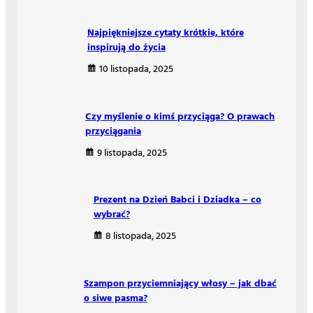
Najpiękniejsze cytaty krótkie, które
inspirują do życia
10 listopada, 2025
Czy myślenie o kimś przyciąga? O prawach
przyciągania
9 listopada, 2025
Prezent na Dzień Babci i Dziadka – co
wybrać?
8 listopada, 2025
Szampon przyciemniający włosy – jak dbać
o siwe pasma?