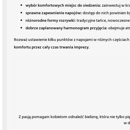
wybór komfortowych miejsc do siedzenia:
zainwestuj w krz
sprawne zapewnienie napojów:
dostęp do nich powinien być
różnorodne formy rozrywki:
tradycyjne tańce, nowoczesne 
dobrze zaplanowany harmonogram przyjęcia:
obejmuje atr
Rozważ ustawienie kilku punktów z napojami w różnych częściach 
komfortu przez cały czas trwania imprezy.
Z pasją pomagam kobietom odnaleźć bieliznę, która nie tylko p
w d