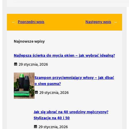
←
Poprzedni wpis
Następny wpis
→
Najnowsze wpisy
Najlepsza ścierka do mycia okien – jak wybrać idealną?
29 stycznia, 2026
Szampon przyciemniający włosy – jak dbać
o siwe pasma?
29 stycznia, 2026
Jak się ubrać na 40 urodziny mężczyzny?
Stylizacje na 40 i 50
29 stycznia, 2026