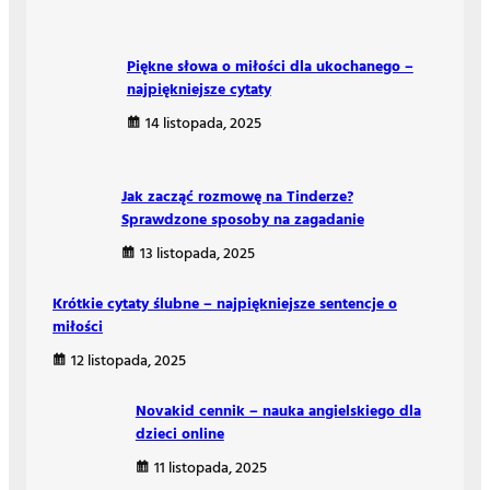
Piękne słowa o miłości dla ukochanego –
najpiękniejsze cytaty
14 listopada, 2025
Jak zacząć rozmowę na Tinderze?
Sprawdzone sposoby na zagadanie
13 listopada, 2025
Krótkie cytaty ślubne – najpiękniejsze sentencje o
miłości
12 listopada, 2025
Novakid cennik – nauka angielskiego dla
dzieci online
11 listopada, 2025