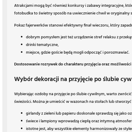
Atrakcjami mogą być również konkursy i zabawy integracyjne, które
fotobudka to świetny sposób na uwiecznienie chwil w oryginalny 
Pokaz fajerwerków stanowi efektywny finał wieczoru, który zapadn
dobrym pomysłem jest też urządzenie stref relaksu z przeką
drinki tematyczne,
miejsce, gdzie goście będą mogli odpocząć i porozmawiać.
Dostosowanie rozrywek do charakteru przyjęcia oraz możliwośc
Wybór dekoracji na przyjęcie po ślubie cy
Wybierając ozdoby na przyjęcie po ślubie cywilnym, warto zwróc
świeżości. Można je umieścić w wazonach na stołach lub stworzyć k
girlandy z zieleni lub papieru doskonale sprawdzą się jako o
świece i lampiony wprowadzą ciepłą oraz intymną atmosfer
istotne jest, aby wszystkie elementy harmonizowały ze style