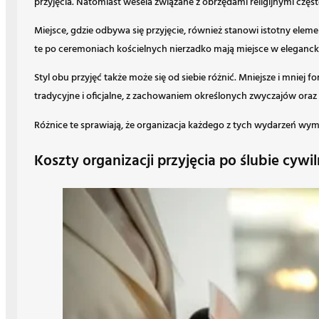
przyjęcia. Natomiast wesela związane z obrzędami religijnymi czę
Miejsce, gdzie odbywa się przyjęcie, również stanowi istotny elem
te po ceremoniach kościelnych nierzadko mają miejsce w elegancki
Styl obu przyjęć także może się od siebie różnić. Mniejsze i mniej 
tradycyjne i oficjalne, z zachowaniem określonych zwyczajów oraz 
Różnice te sprawiają, że organizacja każdego z tych wydarzeń wym
Koszty organizacji przyjęcia po ślubie cy