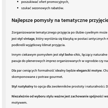
poszukiwać ofert promocyjnych,
szukać sezonowych rabatów.
Najlepsze pomysły na tematyczne przyjęci
Zorganizowanie tematycznego przyjęcia po ślubie cywilnym może
jest
styl vintage
, który wyróżnia się klasyką w postaci antyczny
podkreśli wyjątkowy klimat przyjęcia.
Innym ciekawym pomysłem jest
styl boho-chic
, łączący naturaln
pasuje do plenerowych imprez organizowanych w ogrodzie czy n
Dla par ceniących formalność idealny będzie
elegancki motyw
. Ch
skomponowane z potraw gourmet.
Styl rustykalny
to opcja dla zwolenników prostoty i naturalności. 
Niezależnie od wyboru stylu ważne jest zachowanie spójności ws
motywem.