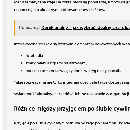
Menu tematyczne staje się coraz bardziej popularne
, umożliwiaj
regionalną lub ulubionymi potrawami nowożeńców.
Polecamy:
Korek analny – jak wybrać idealny anal pl
Interaktywne atrakcje są istotnym elementem nowoczesnych wese
fotobudki,
strefy relaksu z grami planszowymi,
mobilni barmani serwujący drinki w oryginalny sposób.
Takie rozwiązania nie tylko integrują gości, ale także dostarczają
Świadomość aktualnych trendów i ich zastosowanie w organizacj
Różnice między przyjęciem po ślubie cywil
Przyjęcie po
ślubie cywilnym
różni się od tego po ceremonii kości